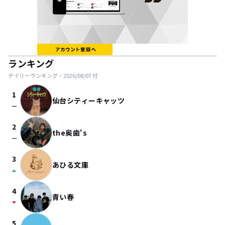
ランキング
デイリーランキング・
2026/08/07
付
1
仙台シティーキャッツ
check_indeterminate_small
2
the奥歯's
check_indeterminate_small
3
あひる文庫
arrow_drop_up
4
青い春
arrow_drop_down
5