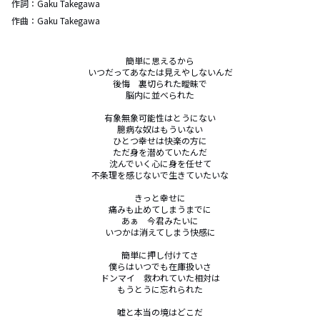
作詞：
Gaku Takegawa
作曲：
Gaku Takegawa
簡単に思えるから

いつだってあなたは見えやしないんだ

後悔　裏切られた曖昧で

脳内に並べられた

有象無象可能性はとうにない

臆病な奴はもういない

ひとつ幸せは快楽の方に

ただ身を潜めていたんだ

沈んでいく心に身を任せて

不条理を感じないで生きていたいな

きっと幸せに

痛みも止めてしまうまでに

あぁ　今君みたいに

いつかは消えてしまう快感に

簡単に押し付けてさ

僕らはいつでも在庫扱いさ

ドンマイ　救われていた相対は

もうとうに忘れられた

嘘と本当の境はどこだ
