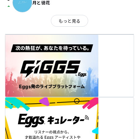
月と徒花
arrow_drop_up
もっと見る