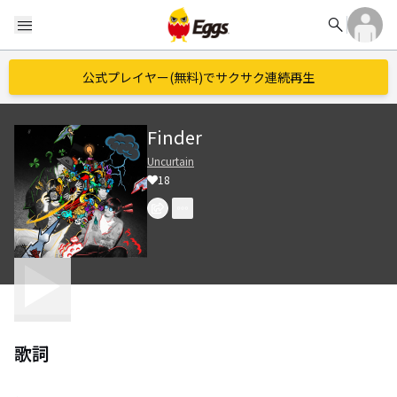
search
menu
公式プレイヤー(無料)でサクサク連続再生
Finder
Uncurtain
18
歌詞