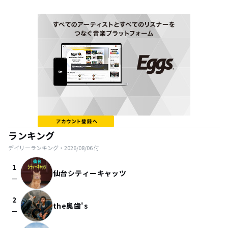
ランキング
デイリーランキング・
2026/08/06
付
1
仙台シティーキャッツ
check_indeterminate_small
2
the奥歯's
check_indeterminate_small