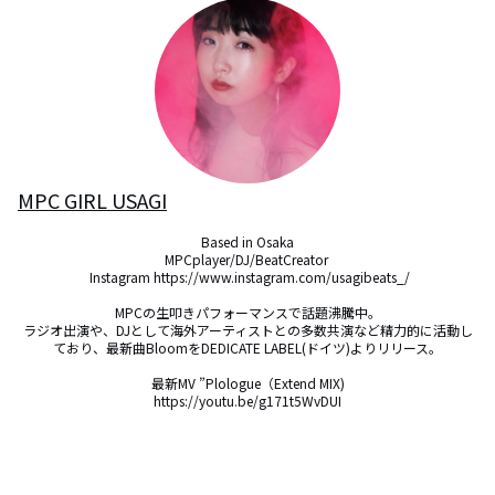
MPC GIRL USAGI
Based in Osaka

MPCplayer/DJ/BeatCreator 

 Instagram https://www.instagram.com/usagibeats_/

MPCの生叩きパフォーマンスで話題沸騰中。

ラジオ出演や、DJとして海外アーティストとの多数共演など精力的に活動し
ており、最新曲BloomをDEDICATE LABEL(ドイツ)よりリリース。

最新MV ”Plologue（Extend MIX)

https://youtu.be/g171t5WvDUI