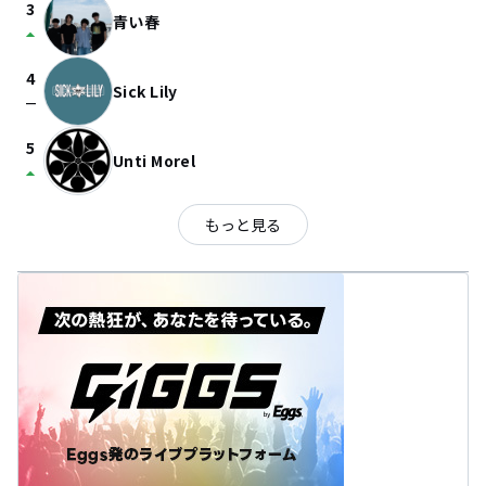
3
青い春
arrow_drop_up
4
Sick Lily
check_indeterminate_small
5
Unti Morel
arrow_drop_up
もっと見る