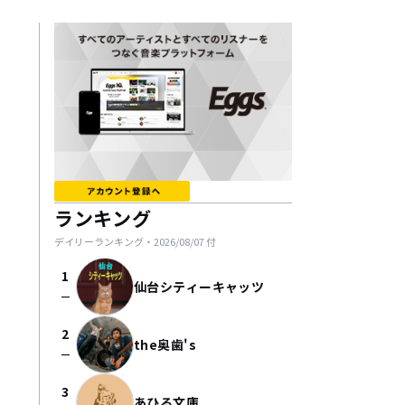
ランキング
デイリーランキング・
2026/08/07
付
1
仙台シティーキャッツ
check_indeterminate_small
2
the奥歯's
check_indeterminate_small
3
あひる文庫