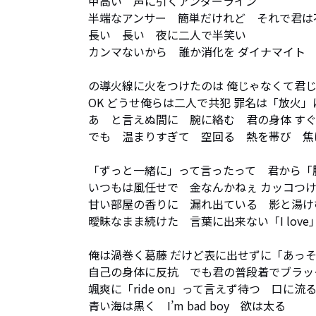
甲高い　声に引くアンダーライン

半端なアンサー　簡単だけれど　それで君は
長い　長い　夜に二人で半笑い

カンマないから　誰か消化を ダイナマイト

の導火線に火をつけたのは 俺じゃなくて君じ
OK どうせ俺らは二人で共犯 罪名は「放火」にな
あ　と言えぬ間に　腕に絡む　君の身体 すぐ
でも　温まりすぎて　空回る　熱を帯び　焦
「ずっと一緒に」って言ったって　君から「勝
いつもは風任せで　金なんかねぇ カッコつけ
甘い部屋の香りに　漏れ出ている　影と湯けむ
曖昧なまま続けた　言葉に出来ない「I love」
俺は渦巻く葛藤 だけど表に出せずに「あっそ
自己の身体に反抗　でも君の普段着でブラック
颯爽に「ride on」って言えず待つ　口に流
青い海は黒く　I’m bad boy　欲は太る
