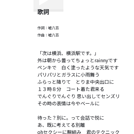
歌詞
作詞：
嘘八百
作曲：
嘘八百
「次は横浜、横浜駅です。」

外は朝から曇ってちょっとrainnyです

ペンキで　白く塗ったような天気です

パリパリとガラスに小雨舞う

ふらっと降りて　とりま中央出口に

１３時８分　コート着た君来る

でんぐりでんぐり 思い出してセンズリ

その時の表情は今やベールに

待った？別に。って会話で悦に

あ、既に考えてる別離

ohセクシーに腕組み　君のテクニック
