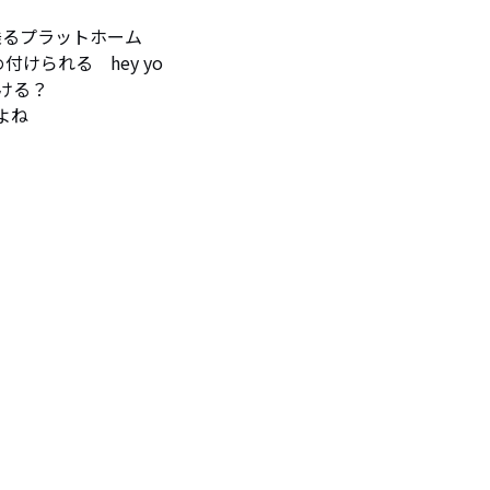
 乗るプラットホーム

けられる　hey yo

る？

よね