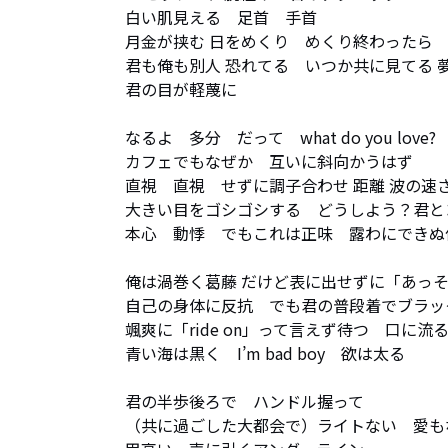
白い肌見える　足首　手首　

月金が挟む 日をめくり　めくり終わったら

君も俺も別人 恐れてる　いつか共に見てる 夢
君の目が軽蔑に

なるよ　多分　だって　what do you love?

カフェでもなぜか　互いに斜向かうはず

直視　直視　せずに調子合わせ 距離 波の速さlike a
大きい目をゴシゴシする　どうしよう？君とコ
本心　動悸　でもこれは正味　露わにできぬ俺
俺は渦巻く葛藤 だけど表に出せずに「あっそ
自己の身体に反抗　でも君の普段着でブラック
颯爽に「ride on」って言えず待つ　口に流
青い海は黒く　I’m bad boy　欲は太る

君の半歩後ろで　ハンドル握って

（共に過ごした大都会で）ライトない　愛もない　暗