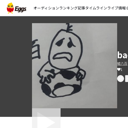
オーディション
ランキング
記事
タイムライン
ライブ情報
open_
ba
嘘八百
1