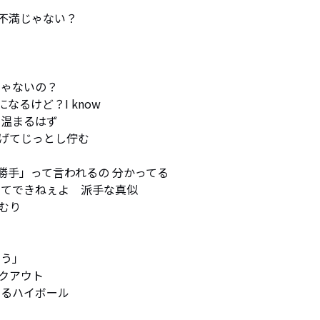
不満じゃない？

ゃないの？

るけど？I know

温まるはず

げてじっとし佇む

手」って言われるの 分かってる

てできねぇよ　派手な真似　

り



う」

アウト

るるハイボール
