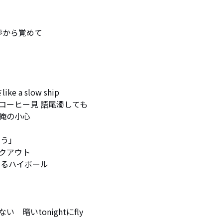
から覚めて

 slow ship

ーヒー見 語尾濁しても

の小心

う」

アウト

るるハイボール

いtonightにfly
