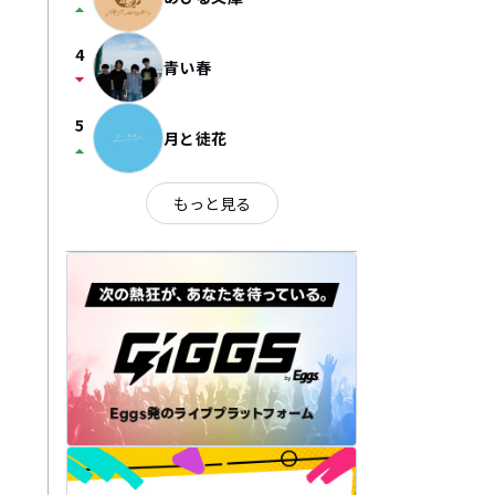
arrow_drop_up
4
青い春
arrow_drop_down
5
月と徒花
arrow_drop_up
もっと見る