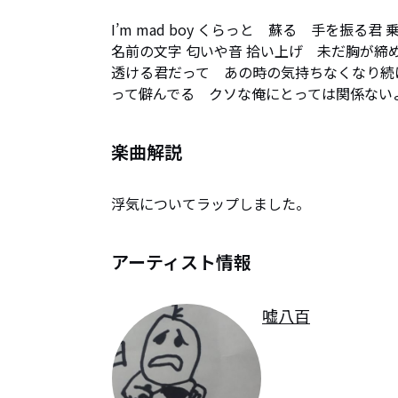
I’m mad boy くらっと　蘇る　手を振る君
名前の文字 匂いや音 拾い上げ　未だ胸が締め付
透ける君だって　あの時の気持ちなくなり続け
って僻んでる　クソな俺にとっては関係ない
楽曲解説
浮気についてラップしました。
アーティスト情報
嘘八百