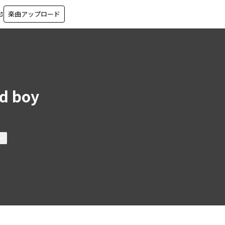
楽曲アップロード
in_new
d boy