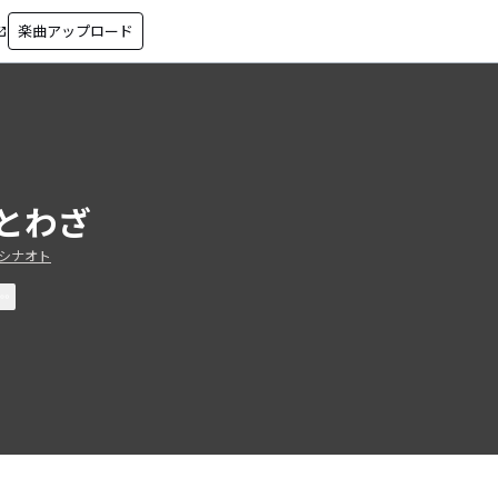
楽曲アップロード
in_new
とわざ
シナオト