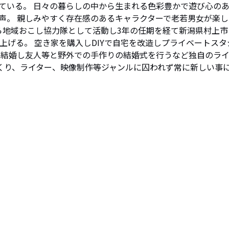
ている。 日々の暮らしの中から生まれる色彩豊かで遊び心の
声。 親しみやすく存在感のあるキャラクターで老若男女が楽し
から地域おこし協力隊として活動し3年の任期を経て新潟県村上市
ち上げる。 空き家を購入しDIYで自宅を改造しプライベートスタ
年に結婚し友人等と野外での手作りの結婚式を行うなど独自のラ
づくり、ライター、映像制作等ジャンルに囚われず常に新しい事