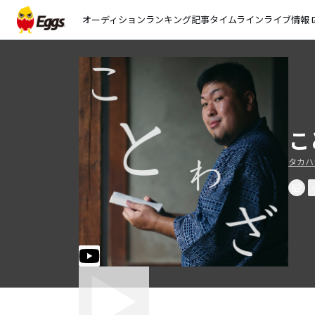
オーディション
ランキング
記事
タイムライン
ライブ情報
open_
こ
タカハ