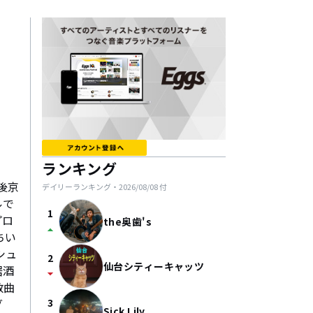
ランキング
後京
デイリーランキング・
2026/08/08
付
ルで
1
プロ
the奥歯's
arrow_drop_up
ちい
シュ
2
仙台シティーキャッツ
居酒
arrow_drop_down
数曲
グ
3
Sick Lily