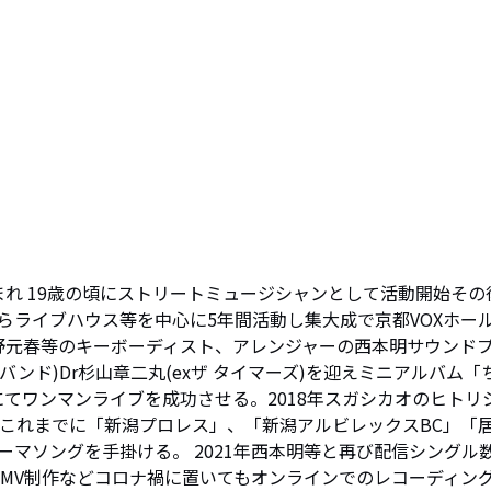
生まれ 19歳の頃にストリートミュージシャンとして活動開始その
らライブハウス等を中心に5年間活動し集大成で京都VOXホー
佐野元春等のキーボーディスト、アレンジャーの西本明サウンド
ノ森バンド)Dr杉山章二丸(exザ タイマーズ)を迎えミニアルバム「
にてワンマンライブを成功させる。2018年スガシカオのヒトリ
 これまでに「新潟プロレス」、「新潟アルビレックスBC」「
マソングを手掛ける。 2021年西本明等と再び配信シングル
のMV制作などコロナ禍に置いてもオンラインでのレコーディン