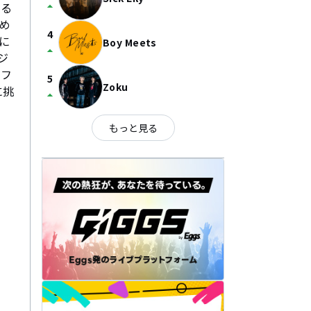
arrow_drop_up
ある
め
4
に
Boy Meets
arrow_drop_up
ジ
イフ
5
Zoku
に挑
arrow_drop_up
もっと見る