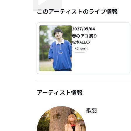
このアーティストのライブ情報
2027/05/04
春のアコ祭り
松本ALECX
location_on
長野
アーティスト情報
歌羽