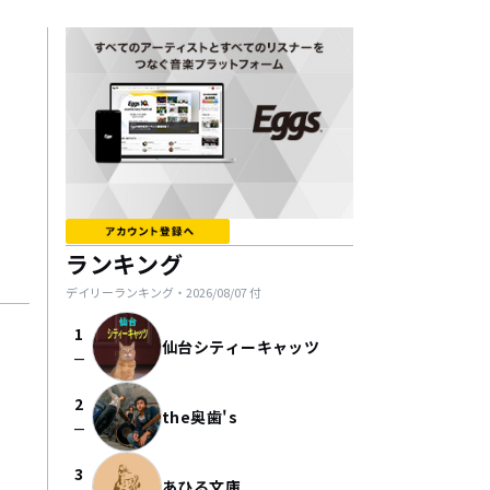
ランキング
デイリーランキング・
2026/08/07
付
1
仙台シティーキャッツ
check_indeterminate_small
2
the奥歯's
check_indeterminate_small
3
あひる文庫