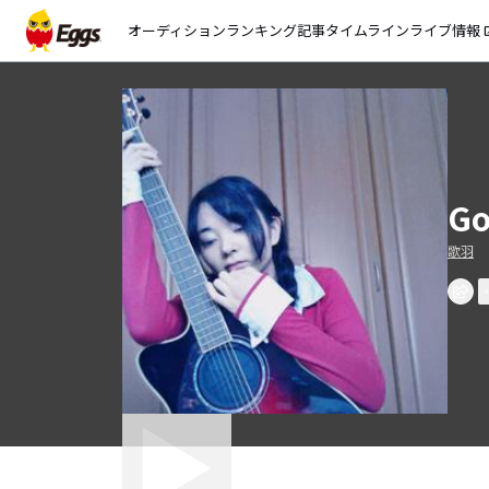
オーディション
ランキング
記事
タイムライン
ライブ情報
open_
Go
歌羽