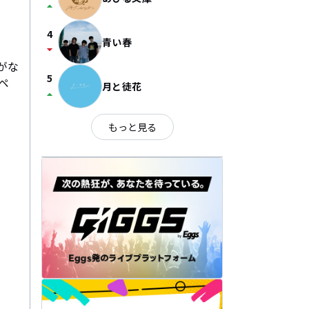
arrow_drop_up
4
青い春
arrow_drop_down
がな
5
ペ
月と徒花
arrow_drop_up
もっと見る