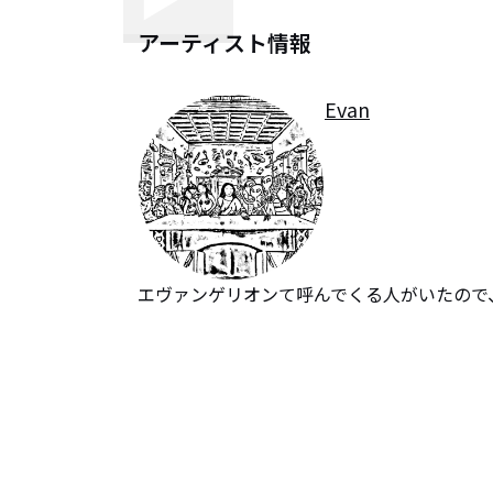
アーティスト情報
Evan
エヴァンゲリオンて呼んでくる人がいたので