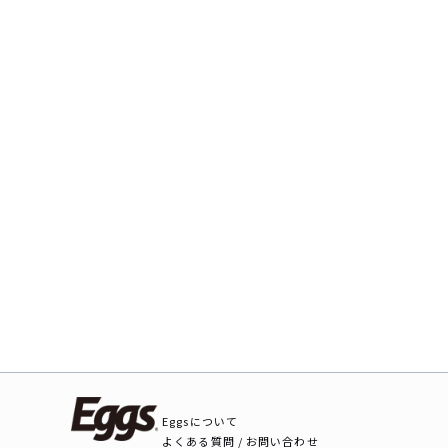
Eggsについて
よくある質問 / お問い合わせ