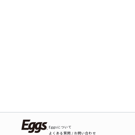
Eggsについて
よくある質問 / お問い合わせ