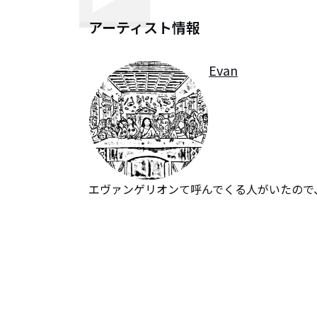
アーティスト情報
Evan
エヴァンゲリオンて呼んでくる人がいたので