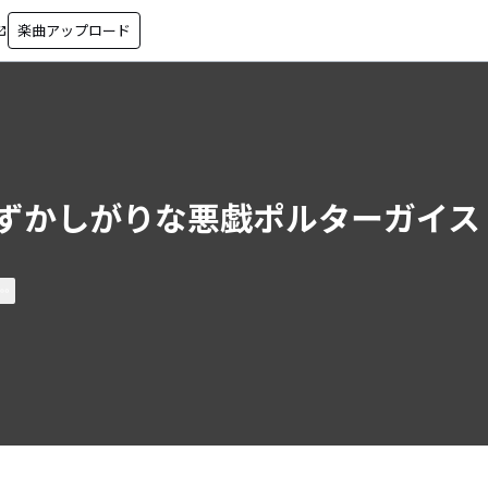
楽曲アップロード
in_new
ずかしがりな悪戯ポルターガイス