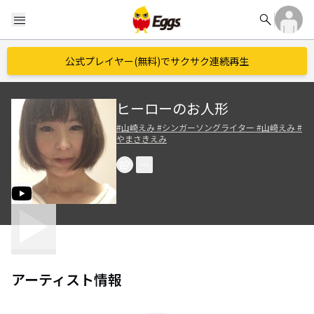
search
menu
公式プレイヤー(無料)でサクサク連続再生
ヒーローのお人形
#山崎えみ #シンガーソングライター #山﨑えみ #
やまさきえみ
アーティスト情報