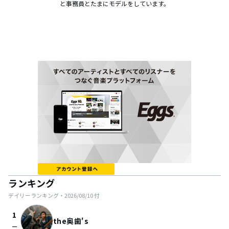
と事務員とたまにモデルをしています。
ランキング
デイリーランキング・
2026/08/10
付
1
the奥歯's
check_indeterminate_small