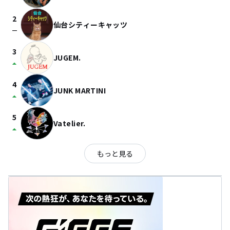
2
仙台シティーキャッツ
check_indeterminate_small
3
JUGEM.
arrow_drop_up
4
JUNK MARTINI
arrow_drop_up
5
Vatelier.
arrow_drop_up
もっと見る