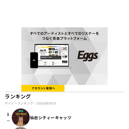
ランキング
デイリーランキング・
2026/08/06
付
1
仙台シティーキャッツ
check_indeterminate_small