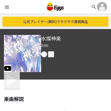
search
menu
公式プレイヤー(無料)でサクサク連続再生
水燦神楽
WABI
楽曲解説