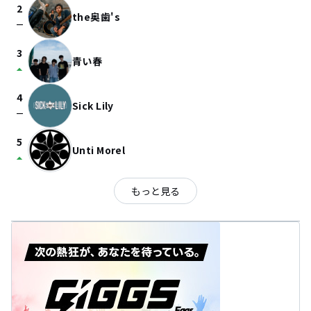
2
the奥歯's
check_indeterminate_small
3
青い春
arrow_drop_up
4
Sick Lily
check_indeterminate_small
5
Unti Morel
arrow_drop_up
もっと見る