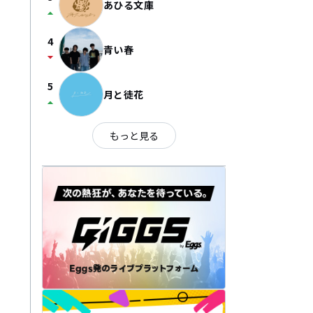
あひる文庫
arrow_drop_up
4
青い春
arrow_drop_down
5
月と徒花
arrow_drop_up
もっと見る