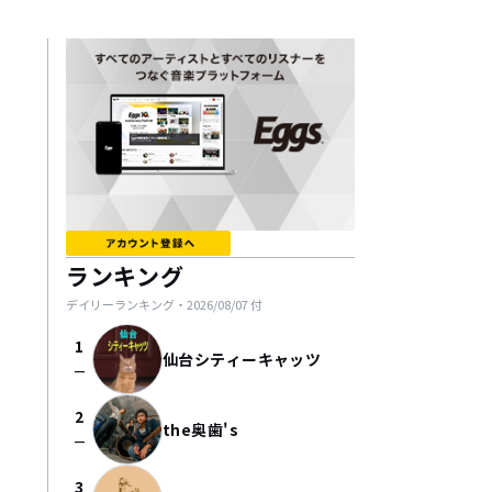
ランキング
デイリーランキング・
2026/08/07
付
1
仙台シティーキャッツ
check_indeterminate_small
2
the奥歯's
check_indeterminate_small
3