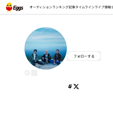
オーディション
ランキング
記事
タイムライン
ライブ情報
open_
WackMon
EggsID：
wackmon_band
2
フォロワー
フォローする
東京都
ロック
OFFICIAL WEBSITE
東京八王子「世界で一番ハートフルなバ