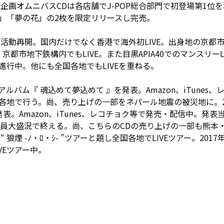
売企画オムニバスCDは各店舗でJ-POP総合部門で初登場第1位を
月」「夢の花」の2枚を限定リリースし完売。

VE活動再開。国内だけでなく香港で海外初LIVE。出身地の京都
京都市地下鉄構内でもLIVE。また目黒APIA40でのマンスリーLI
進行中。他にも全国各地でもLIVEを重ねる。

.アルバム『 魂込めて夢込めて 』を発表。Amazon、iTunes、
国各地で行う。尚、売り上げの一部をネパール地震の被災地に。2
』を発表。Amazon、iTunes、レコチョク等で発売・配信中。発表
Eを満員大盛況で終える。尚、こちらのCDの売り上げの一部も熊本
狼煙 -ﾉ・ﾛ・ｼ- ”ツアーと題し全国各地でLIVEツアー。2017
VEツアー中。