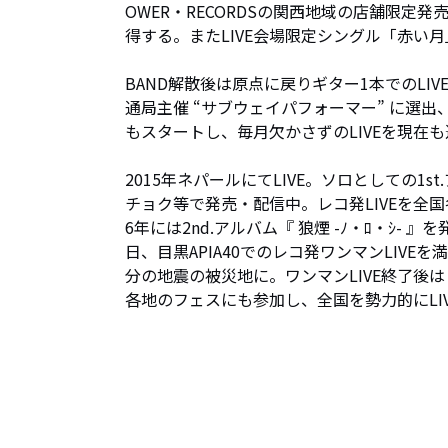
OWER・RECORDSの関西地域の店舗限定発
得する。またLIVE会場限定シングル「赤い
BAND解散後は原点に戻りギター1本でのLI
通局主催 “サブウェイパフォーマー” に選出、
もスタートし、毎月欠かさずのLIVEを現在も
2015年ネパールにてLIVE。ソロとしての1st
チョク等で発売・配信中。レコ発LIVEを全
6年には2nd.アルバム『 狼煙 -ﾉ・ﾛ・ｼ- 
日、目黒APIA40でのレコ発ワンマンLIV
分の地震の被災地に。ワンマンLIVE終了後は “ 
各地のフェスにも参加し、全国を勢力的にLI