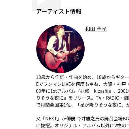
アーティスト情報
和田 全孝
13歳から作詞・作曲を始め、18歳からギター
EでワンマンLIVEを何度も重ね、大阪・神戸
00年に1stアルバム『兆候‐kizashi』、2001
りそうな夜に』をリリース。TV・RADIO
で月間全国第1位、「星が降りそうな夜に」が
又「NEXT」が俳優 今井雅之氏の舞台会場BGM
に抜擢。オリジナル・アルバム以外に2枚の