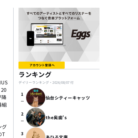
ランキング
US
デイリーランキング・
2026/08/07
付
20
1
が降
仙台シティーキャッツ
check_indeterminate_small
番組
2
the奥歯's
check_indeterminate_small
ング
のT
3
あひる文庫