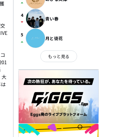
arrow_drop_up
獲
4
青い春
arrow_drop_down
市交
VE
5
月と徒花
arrow_drop_up
レコ
もっと見る
01
当
・大
年は