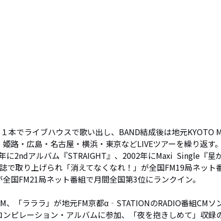
１本でライブハウスで歌い出し、BAND結成後は地元KYOTO M
・姫路・広島・名古屋・横浜・東京などLIVEツアーを繰り返す。
年に2ndアルバム『STRAIGHT』、2002年にMaxi  Single『星
・雑誌で取り上げられ「消えてなくなれ！」が全国FM19局ネット
全国FM21局ネット番組で月間全国第3位にランクイン。

、「ラララ」が地元FM京都α‐STATIONのRADIO番組CMソ
コンピレーション・アルバムに参加、「夜を抱きしめて」収録