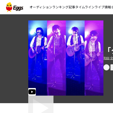
オーディション
ランキング
記事
タイムライン
ライブ情報
open_
「
和田 