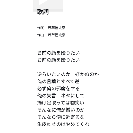
歌詞
作詞：
若草屋北斎
作曲：
若草屋北斎
お前の顔を殴りたい

お前の顔を殴りたい

逆らいたいのか　好かぬのか

俺の言葉とすべて逆

必ず俺の邪魔をする

俺の失言　ネタにして

揚げ足取っては物笑い

そんなに俺が憎いのか

そんなら傍に近寄るな

生皮剥ぐのはやめてくれ
