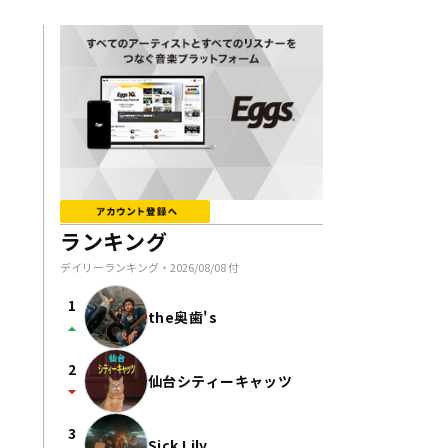
ランキング
デイリーランキング・
2026/08/08
付
1
the奥歯's
arrow_drop_up
2
仙台シティーキャッツ
arrow_drop_down
3
Sick Lily