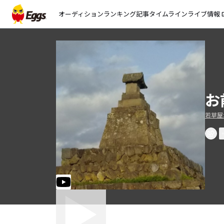
オーディション
ランキング
記事
タイムライン
ライブ情報
open_
お
若草屋