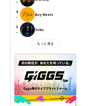
arrow_drop_up
4
Boy Meets
arrow_drop_up
5
Zoku
arrow_drop_up
もっと見る