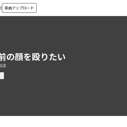
楽曲アップロード
in_new
前の顔を殴りたい
北斎