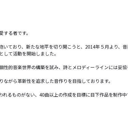
する者です。 

いており、新たな地平を切り開こうと、2014年５月より、音
して活動を開始しました。 

個性的音楽世界の構築を試み、詩とメロディーラインには妥協
ながら革新性を追求した音作りを目指しております。 

われるものがない、40曲以上の作成を目標に目下作品を制作中