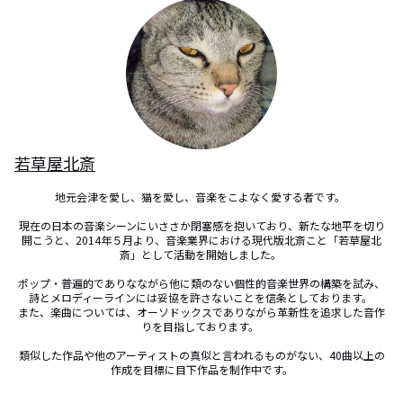
若草屋北斎
地元会津を愛し、猫を愛し、音楽をこよなく愛する者です。 

現在の日本の音楽シーンにいささか閉塞感を抱いており、新たな地平を切り
開こうと、2014年５月より、音楽業界における現代版北斎こと「若草屋北
斎」として活動を開始しました。 

ポップ・普遍的でありなながら他に類のない個性的音楽世界の構築を試み、
詩とメロディーラインには妥協を許さないことを信条としております。 

また、楽曲については、オーソドックスでありながら革新性を追求した音作
りを目指しております。 

類似した作品や他のアーティストの真似と言われるものがない、40曲以上の
作成を目標に目下作品を制作中です。