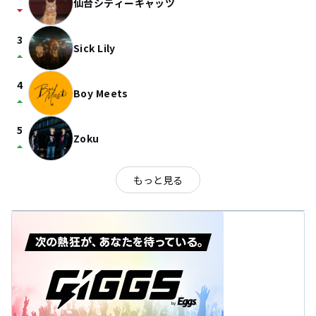
仙台シティーキャッツ
arrow_drop_down
3
Sick Lily
arrow_drop_up
4
Boy Meets
arrow_drop_up
5
Zoku
arrow_drop_up
もっと見る