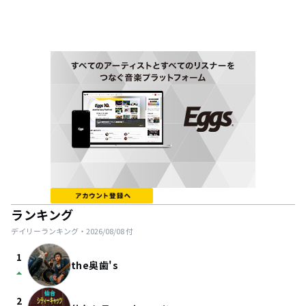
ランキング
デイリーランキング・
2026/08/08
付
1
the奥歯's
arrow_drop_up
2