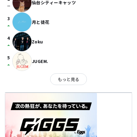
仙台シティーキャッツ
check_indeterminate_small
3
月と徒花
arrow_drop_up
4
Zoku
arrow_drop_up
5
JUGEM.
arrow_drop_up
もっと見る