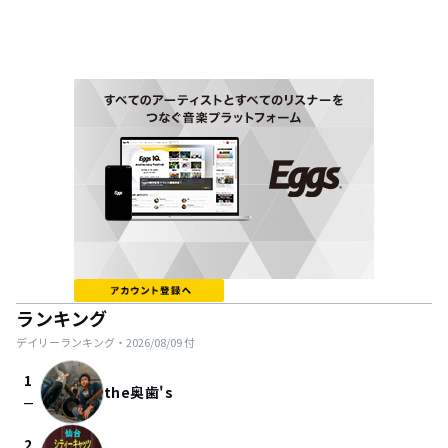
ランキング
デイリーランキング・
2026/08/09
付
1
the奥歯's
check_indeterminate_small
2