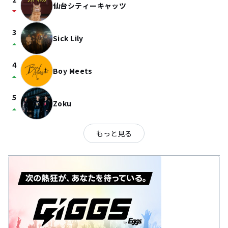
仙台シティーキャッツ
arrow_drop_down
3
Sick Lily
arrow_drop_up
4
Boy Meets
arrow_drop_up
5
Zoku
arrow_drop_up
もっと見る