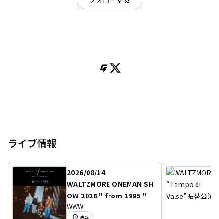
フォローする
東京都
ロック
/
ポップ
2019年5月7日4人組音楽集団 WALTZMORE としての活動を開始。オルタナテ
ィブ、ヒップホップの要素も取り入れたサウンドは現行系ポップスの最先
鋒、完成系の一つ。 こうのいけの浮遊感が心地よいフロウと、これまでボー
カリストとして活動してきた夏未のコーラスが 加わることで表現される唯一
無二の世界は、 どこか終末的な美しさがあり聴く者を WALTZMOREの世界に
誘う。
ライブ情報
2026/08/14
WALTZMORE ONEMAN SH
OW 2026 " from 1995 "
WWW
location_on
渋谷