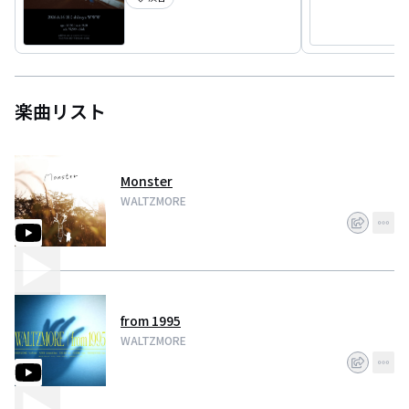
楽曲リスト
Monster
WALTZMORE
from 1995
WALTZMORE