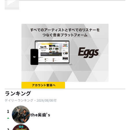
ランキング
デイリーランキング・
2026/08/08
付
1
the奥歯's
arrow_drop_up
2