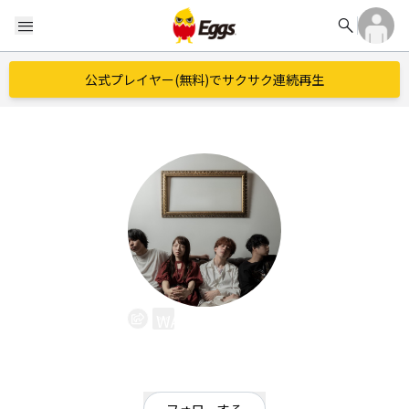
search
menu
公式プレイヤー(無料)でサクサク連続再生
WALTZMORE
EggsID：
waltzmore_jp
18
フォロワー