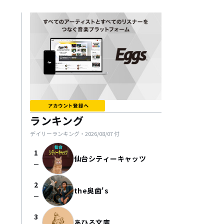
ランキング
デイリーランキング・
2026/08/07
付
1
仙台シティーキャッツ
check_indeterminate_small
2
the奥歯's
check_indeterminate_small
3
あひる文庫