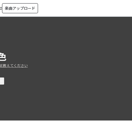
楽曲アップロード
in_new
色
INE教えてください