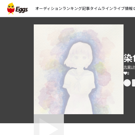
オーディション
ランキング
記事
タイムライン
ライブ情報
open_
染
先輩L
8