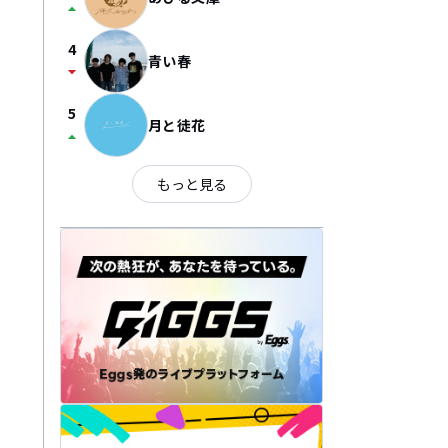
arrow_drop_up
4
青い春
arrow_drop_down
5
月と徒花
arrow_drop_up
もっと見る