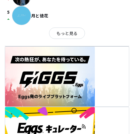
arrow_drop_down
5
月と徒花
arrow_drop_up
もっと見る