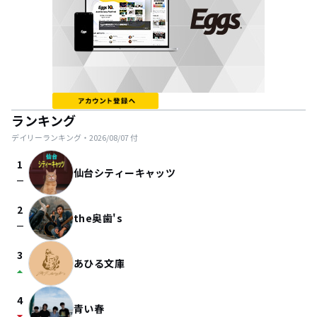
ランキング
デイリーランキング・
2026/08/07
付
1
仙台シティーキャッツ
check_indeterminate_small
2
the奥歯's
check_indeterminate_small
3
あひる文庫
arrow_drop_up
4
青い春