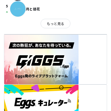
5
月と徒花
arrow_drop_up
もっと見る