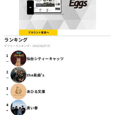
ランキング
デイリーランキング・
2026/08/07
付
1
仙台シティーキャッツ
check_indeterminate_small
2
the奥歯's
check_indeterminate_small
3
あひる文庫
arrow_drop_up
4
青い春
arrow_drop_down