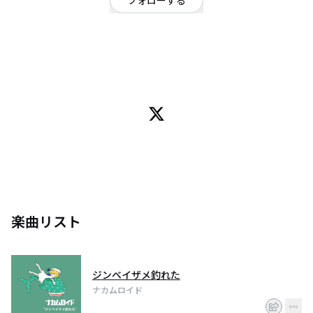
フォローする
栃木県
ポップ
/
オルタナティブ
OFFICIAL WEBSITE
2013年 結成
2015年 現メンバーにて活動開始
割と真面目な電波さん達の歌
現在までに2枚のDemoMiniAlbam自主制作
L-R
Key,Cho てらちん
Drum つー
Vo,Per ああちゃん
Bass,Cho 田崎 ヒロト
楽曲リスト
Pf,Cho さてぃ
Guiter 塚原 ユージロー
お問い合わせ nakamuroido@gmail.com
ジンベイザメ釣れた
ナカムロイド