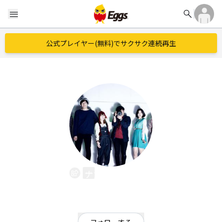
search
menu
公式プレイヤー(無料)でサクサク連続再生
ナカムロイド
EggsID：
wassan0706
17
フォロワー