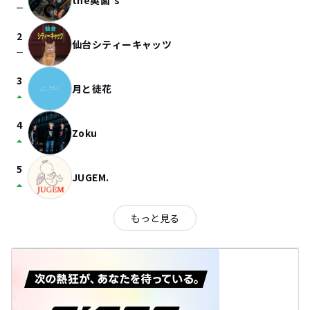
the奥歯's
check_indeterminate_small
2
仙台シティーキャッツ
check_indeterminate_small
3
月と徒花
arrow_drop_up
4
Zoku
arrow_drop_up
5
JUGEM.
arrow_drop_up
もっと見る