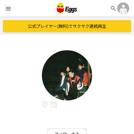
search
menu
公式プレイヤー(無料)でサクサク連続再生
way to the secret
EggsID：
waytothesecret
1
フォロワー