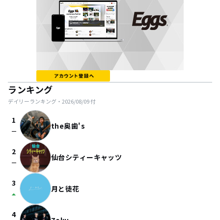
ランキング
デイリーランキング・
2026/08/09
付
1
the奥歯's
check_indeterminate_small
2
仙台シティーキャッツ
check_indeterminate_small
3
月と徒花
arrow_drop_up
4