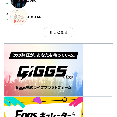
Zoku
arrow_drop_up
5
JUGEM.
arrow_drop_up
もっと見る