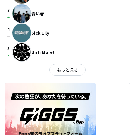
3
青い春
arrow_drop_up
4
Sick Lily
check_indeterminate_small
5
Unti Morel
arrow_drop_up
もっと見る