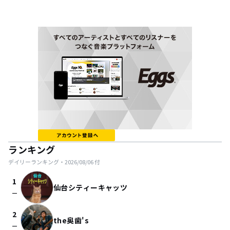
ランキング
デイリーランキング・
2026/08/06
付
1
仙台シティーキャッツ
check_indeterminate_small
2
the奥歯's
check_indeterminate_small