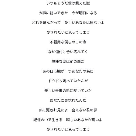
いつもそうだ僕は飢えた獣

大事に紡いできた　今が明日になる

どれを選んだって　愛しいあなたは居ないよ

愛されたいと思ってしまう

不器用な僕らのこの命

なぜ傷付け合い汚れてく

無様な姿は荊の華だ

あの日心臓が一つあなたの為に

ドクドク鳴っていたんだ

美しい未来の影に咲いていた

あなたに見惚れたんだ

熱に魘され見たよ　会えない君の夢

記憶の中で生きる　眩しいあなたが痛いよ

愛されたいと思ってしまう
