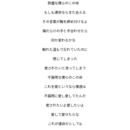
我儘な僕らのこの命　

もしも運命ならまた会える

その言葉が胸を締め付けるよ

傷だらけの手と手合わせたら

何か変わるかな　

触れた温もり忘れていたのに

感じてしまった

愛されたいと思ってしまう

不器用な僕らのこの命

これを愛というなら僕達は

不器用に愛し愛してたんだ

愛されたいよ愛したいよ

愛して愛せたらな

これが運命だとしても
