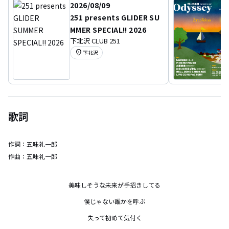
2026/08/09
251 presents GLIDER SU
MMER SPECIAL!! 2026
下北沢 CLUB 251
location_on
下北沢
歌詞
作詞：
五味礼一郎
作曲：
五味礼一郎
美味しそうな未来が手招きしてる

僕じゃない誰かを呼ぶ

失って初めて気付く
