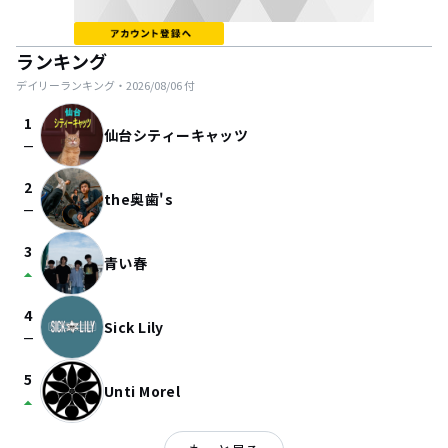
ランキング
デイリーランキング・
2026/08/06
付
1
仙台シティーキャッツ
check_indeterminate_small
2
the奥歯's
check_indeterminate_small
3
青い春
arrow_drop_up
4
Sick Lily
check_indeterminate_small
5
Unti Morel
arrow_drop_up