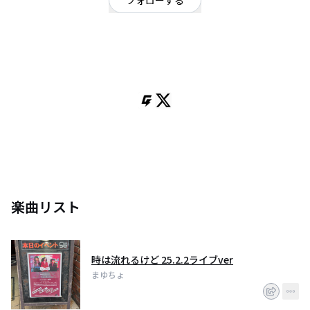
フォローする
山口県
シンガーソングライター
/
オルタナティブ
/
わたしのわがまま
OFFICIAL WEBSITE
自分との対話を通して生まれた歌を歌います.
楽曲リスト
時は流れるけど 25.2.2ライブver
まゆちょ