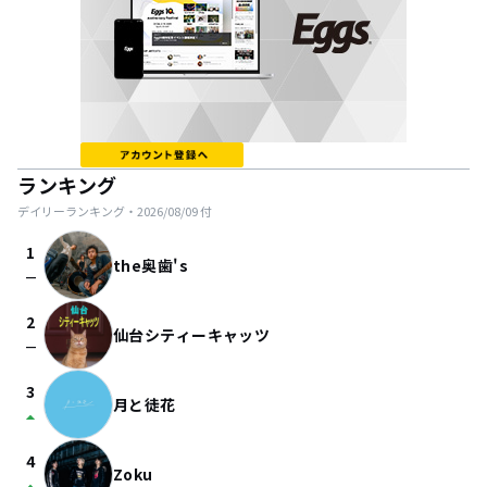
ランキング
デイリーランキング・
2026/08/09
付
1
the奥歯's
check_indeterminate_small
2
仙台シティーキャッツ
check_indeterminate_small
3
月と徒花
arrow_drop_up
4
Zoku