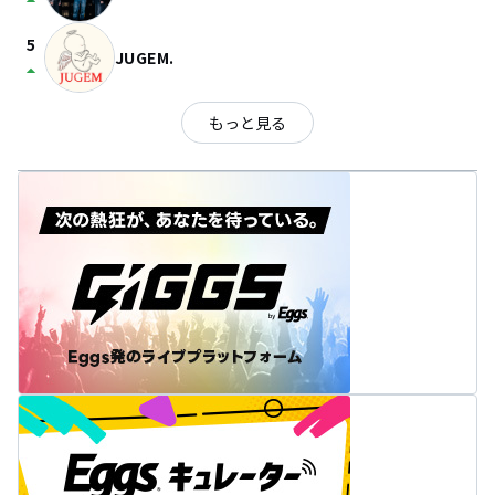
arrow_drop_up
5
JUGEM.
arrow_drop_up
もっと見る