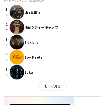
デイリーランキング・
2026/08/08
付
1
the奥歯's
arrow_drop_up
2
仙台シティーキャッツ
arrow_drop_down
3
Sick Lily
arrow_drop_up
4
Boy Meets
arrow_drop_up
5
Zoku
arrow_drop_up
もっと見る