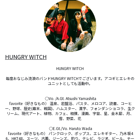
HUNGRY WITCH
HUNGRY WITCH

毎度おなじみ流浪のバンドHUNGRY WITCHでございます。アコギとエレキの
ユニットとしても活動中。

 ○Vo. /A.Gt. Atsushi Yamashita

 favorite（好きなもの） 温泉、岩盤浴、パスタ、メロコア、読書、コーヒ
ー、野球、歴史(幕末、戦国)、ハムスター、漢字、フォンダンショコラ、生ク
リーム、現代アート、植物、カフェ、相撲、漫画、宇宙、星、金木犀、月、
雪、野菜、花

 ○E.Gt./Vo. Haruto Wada

 favorite（好きなもの） パンクロック、ポップス、エレキギター、乃木坂4
6、HKT48、スーツ、古着、ジーンズ、釣り、テレビ、ラジオ、ビール、チー