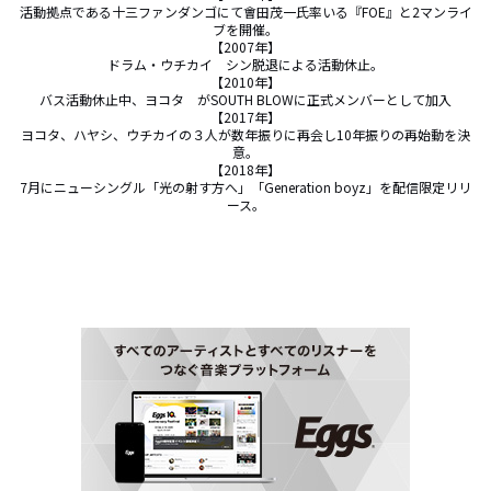
活動拠点である十三ファンダンゴにて會田茂一氏率いる『FOE』と2マンライ
ブを開催。

【2007年】

ドラム・ウチカイ　シン脱退による活動休止。

【2010年】

バス活動休止中、ヨコタ　がSOUTH BLOWに正式メンバーとして加入

【2017年】

ヨコタ、ハヤシ、ウチカイの３人が数年振りに再会し10年振りの再始動を決
意。

【2018年】

7月にニューシングル「光の射す方へ」「Generation boyz」を配信限定リリ
ース。