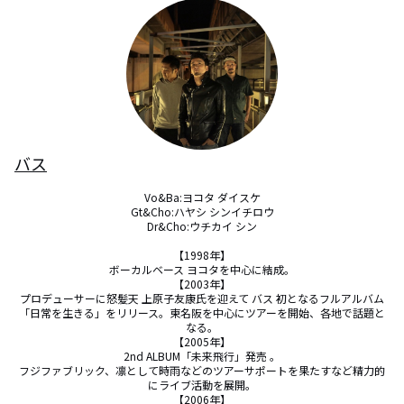
バス
Vo&Ba:ヨコタ ダイスケ

Gt&Cho:ハヤシ シンイチロウ

Dr&Cho:ウチカイ シン

【1998年】

ボーカルベース ヨコタを中心に結成。

【2003年】

プロデューサーに怒髪天 上原子友康氏を迎えて バス 初となるフルアルバム
「日常を生きる」をリリース。東名阪を中心にツアーを開始、各地で話題と
なる。

【2005年】

2nd ALBUM「未来飛行」発売 。

フジファブリック、凛として時雨などのツアーサポートを果たすなど精力的
にライブ活動を展開。

【2006年】
