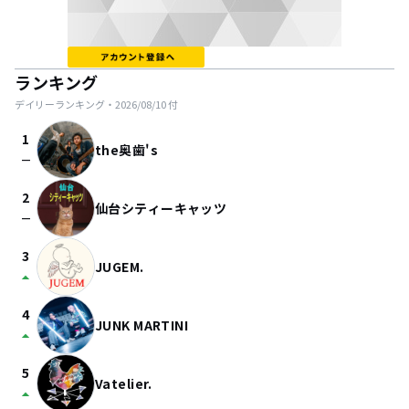
ランキング
デイリーランキング・
2026/08/10
付
1
the奥歯's
check_indeterminate_small
2
仙台シティーキャッツ
check_indeterminate_small
3
JUGEM.
arrow_drop_up
4
JUNK MARTINI
arrow_drop_up
5
Vatelier.
arrow_drop_up