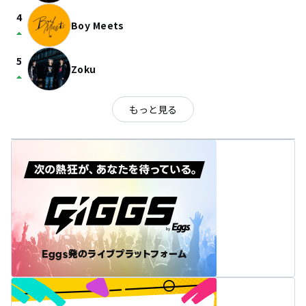
4
Boy Meets
arrow_drop_up
5
Zoku
arrow_drop_up
もっと見る