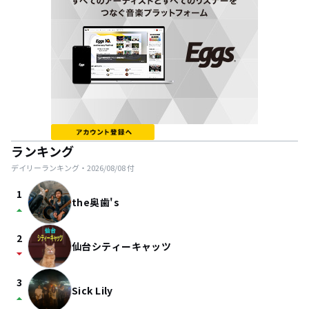
ランキング
デイリーランキング・
2026/08/08
付
1
the奥歯's
arrow_drop_up
2
仙台シティーキャッツ
arrow_drop_down
3
Sick Lily
arrow_drop_up