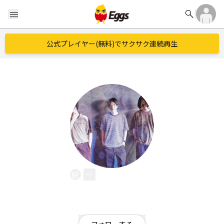
search
menu
公式プレイヤー(無料)でサクサク連続再生
犀
EggsID：
xsaijp
2
フォロワー