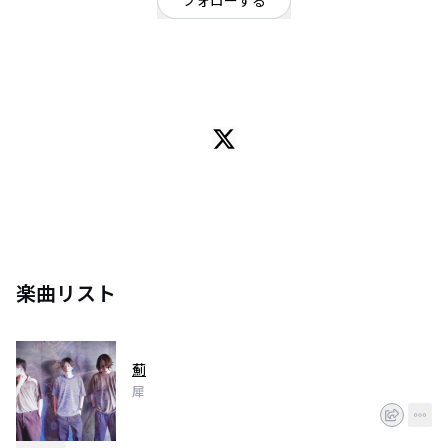
フォローする
東京都
オルタナティブ
/
ロック
2021年結成。
東京を中心に活動するスリーピースバンド。
オルタナティブロックをルーツとして楽曲制作とライブ活動を行なっていま
す。
Subscription: https://linkcloud.mu/f71a2d2a
YouTube: https://www.youtube.com/channel/UCIYQ...
Twitter: https://twitter.com/sai_tokyo_
Contact: xsaijp@gmail.com
楽曲リスト
薊
犀