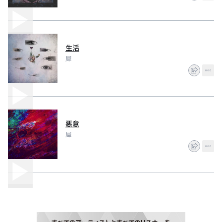
生活
犀
悪意
犀