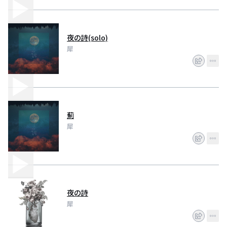
夜の詩(solo)
犀
薊
犀
夜の詩
犀