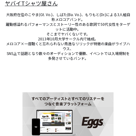
ヤバイTシャツ屋さん
大阪府在住のこやま(Gt. Vo.)、しばた(Ba. Vo.)、もりもと(Dr.)による3人組自
称メロコアバンド。

躍動感溢れるパフォーマンスとストーリー性のある歌詞で50代女性をターゲ
ットに活動中。

そこまでヤバくないです。

2013年10月大学サークル内で結成。

メロコア×一度聴くと忘れられない秀逸なリリックが特徴の楽曲がライブハ
ウス、

SNS上で話題となり数々のオーディションで優勝、イベントでは入場規制を