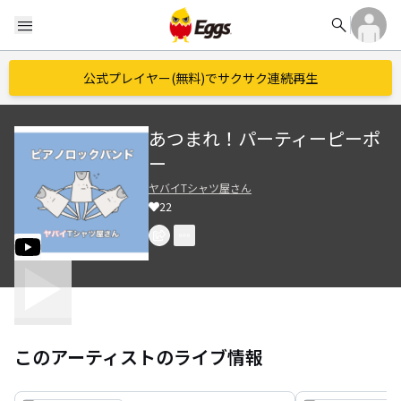
search
menu
公式プレイヤー(無料)でサクサク連続再生
あつまれ！パーティーピーポ
ー
ヤバイTシャツ屋さん
22
このアーティストのライブ情報