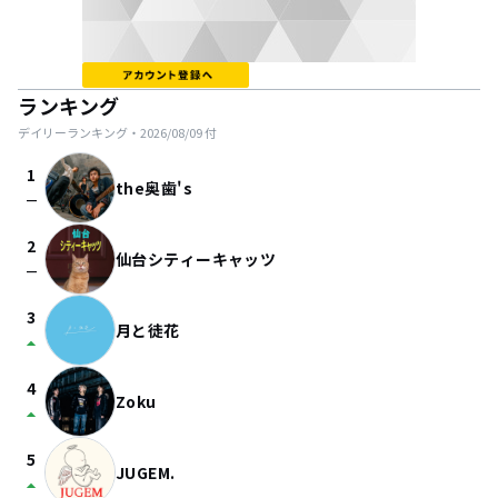
ランキング
デイリーランキング・
2026/08/09
付
1
the奥歯's
check_indeterminate_small
2
仙台シティーキャッツ
check_indeterminate_small
3
月と徒花
arrow_drop_up
4
Zoku
arrow_drop_up
5
JUGEM.
arrow_drop_up