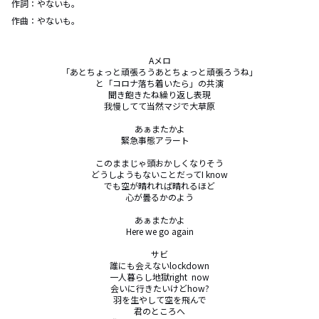
作詞：
やないも。
作曲：
やないも。
Aメロ

「あとちょっと頑張ろうあとちょっと頑張ろうね」

と「コロナ落ち着いたら」の共演

聞き飽きたね繰り返し表現

我慢してて当然マジで大草原

あぁまたかよ

緊急事態アラート　

このままじゃ頭おかしくなりそう

どうしようもないことだってI know

でも空が晴れれば晴れるほど

心が曇るかのよう

あぁまたかよ

Here we go again

サビ

誰にも会えないlockdown

一人暮らし地獄right  now

会いに行きたいけどhow?

羽を生やして空を飛んで

君のところへ
