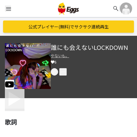
search
menu
公式プレイヤー(無料)でサクサク連続再生
誰にも会えないLOCKDOWN
やないも。
6
歌詞