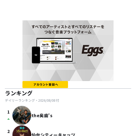
ランキング
デイリーランキング・
2026/08/08
付
1
the奥歯's
arrow_drop_up
2
仙台シティーキャッツ