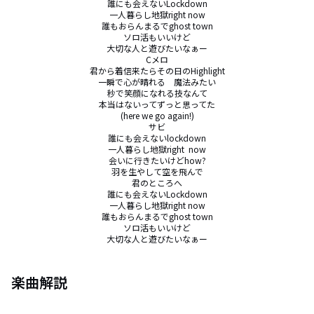
誰にも会えないLockdown

一人暮らし地獄right now

誰もおらんまるでghost town

ソロ活もいいけど

大切な人と遊びたいなぁー

Cメロ

君から着信来たらその日のHighlight

一瞬で心が晴れる　魔法みたい

秒で笑顔になれる技なんて

本当はないってずっと思ってた

(here we go again!)

サビ

誰にも会えないlockdown

一人暮らし地獄right  now

会いに行きたいけどhow?

羽を生やして空を飛んで

君のところへ

誰にも会えないLockdown

一人暮らし地獄right now

誰もおらんまるでghost town

ソロ活もいいけど

大切な人と遊びたいなぁー
楽曲解説