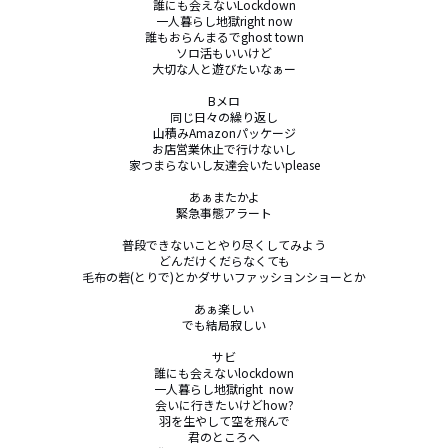
誰にも会えないLockdown

一人暮らし地獄right now

誰もおらんまるでghost town

ソロ活もいいけど

大切な人と遊びたいなぁー

Bメロ

同じ日々の繰り返し

山積みAmazonパッケージ

お店営業休止で行けないし

家つまらないし友達会いたいplease

あぁまたかよ

緊急事態アラート

普段できないことやり尽くしてみよう

どんだけくだらなくても

毛布の砦(とりで)とかダサいファッションショーとか

あぁ楽しい

でも結局寂しい

サビ

誰にも会えないlockdown

一人暮らし地獄right  now

会いに行きたいけどhow?

羽を生やして空を飛んで

君のところへ
