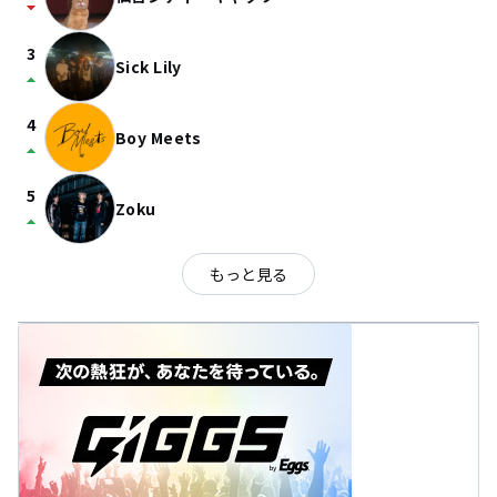
arrow_drop_down
3
Sick Lily
arrow_drop_up
4
Boy Meets
arrow_drop_up
5
Zoku
arrow_drop_up
もっと見る