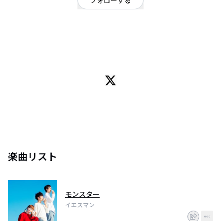
フォローする
東京都
ロック
/
ポップ
OFFICIAL WEBSITE
News
2017年12月にEXシアター六本木で行われるライブイベントへの出演をかけた
対バンイベント『ROAD TO EX 2017』の3/25(土)渋谷O-nestファーストステ
ージ出演決定！
Ba/Vo sayoko NAGAMUU
Dr/たかきひでのり
Key/cho 水井涼佑(123の八)からなる
ギターレスポップバンド！！
楽曲リスト
ハッピーでバラエティーに富んだ楽曲は一度聴いたらハマる人続出！！
2013.2 活動開始
モンスター
2014.3 Key脱退のため活動休止
2014.10 Keyりょーちんサポートにて活動再開！
イエスマン
2015.2 『SMA HARENOVA』出演