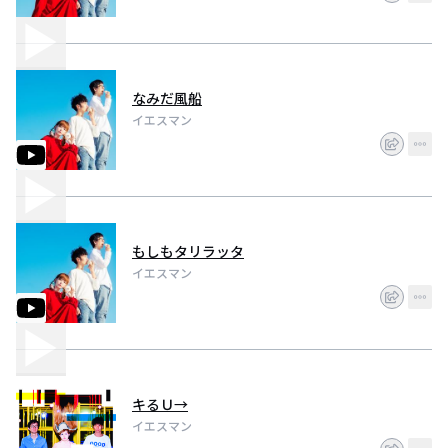
その後、大阪で人気のサーキットフェス『見放題』が初の東京開催にともな
って行ったオーディションで見事抜擢！『mihoudai.tokyo』出演！
『MINAMI WHEEL 2015』『MINAMI WHEEL 2016』連続出演！！
2017.1.1 りょーちん正式メンバーになったよ！
なみだ風船
イエスマン
もしもタリラッタ
イエスマン
キるＵ→
イエスマン