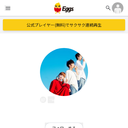
search
menu
公式プレイヤー(無料)でサクサク連続再生
イエスマン
EggsID：
yesman
689
フォロワー