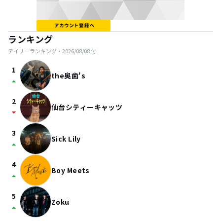
ランキング
デイリーランキング・
2026/08/08
付
1
the奥歯's
arrow_drop_up
2
仙台シティーキャッツ
arrow_drop_down
3
Sick Lily
arrow_drop_up
4
Boy Meets
arrow_drop_up
5
Zoku
arrow_drop_up