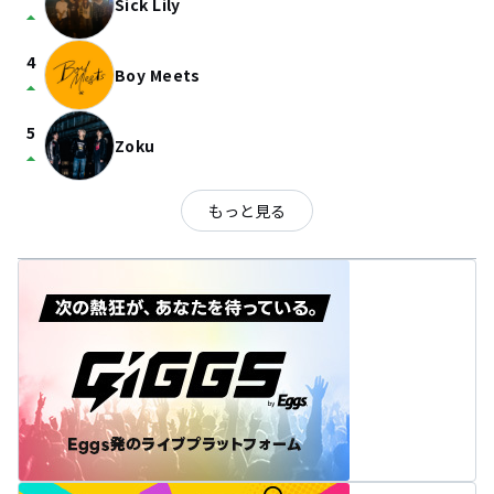
Sick Lily
arrow_drop_up
4
Boy Meets
arrow_drop_up
5
Zoku
arrow_drop_up
もっと見る