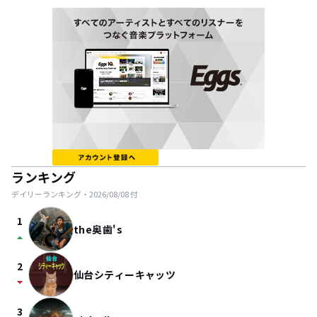
ランキング
デイリーランキング・
2026/08/08
付
1
the奥歯's
arrow_drop_up
2
仙台シティーキャッツ
arrow_drop_down
3