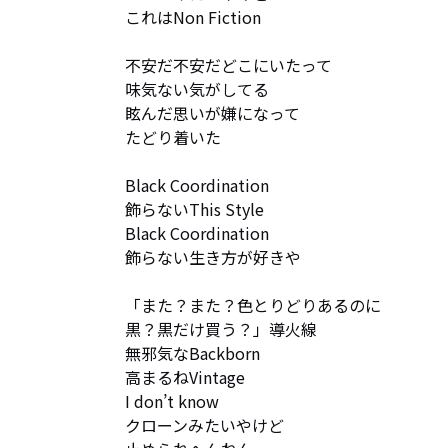
これはNon Fiction

不安だ不安だどこにいたって

味気ない気がしてる

眩んだ思いが嫌になって

たどり着いた

Black Coordination

飾らないThis Style

Black Coordination

飾らない生き方が好きや

「また？また？色とりどりあるのに

黒？黒だけ買う？」導火線

無邪気なBackborn

高まるねVintage

I don’t know

クローンみたいやけど
