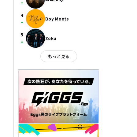
arrow_drop_up
4
Boy Meets
arrow_drop_up
5
Zoku
arrow_drop_up
もっと見る