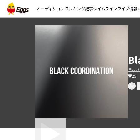
オーディション
ランキング
記事
タイムライン
ライブ情報
open_
Bl
ヨルガ
25