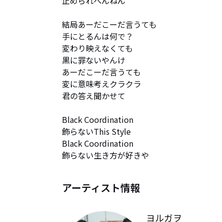
止められへんねん

結局あーだこーだ言うても

手にとるんは何で？

変わり映えなくても

黒に罪ないやんけ

あーだこーだ言うても

変に意味考えクラクラ

君の答え聞かせて

Black Coordination

飾らないThis Style

Black Coordination

飾らない生き方が好きや
アーティスト情報
ヨルガヲ