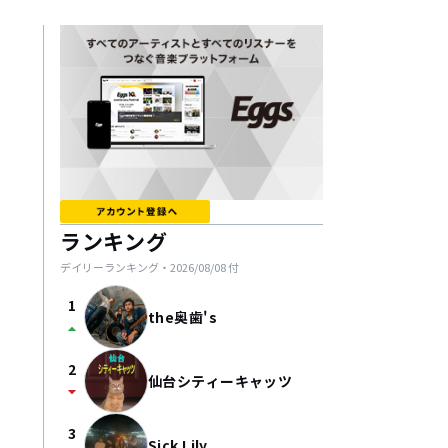
ランキング
デイリーランキング・
2026/08/08
付
1
the奥歯's
arrow_drop_up
2
仙台シティーキャッツ
arrow_drop_down
3
Sick Lily