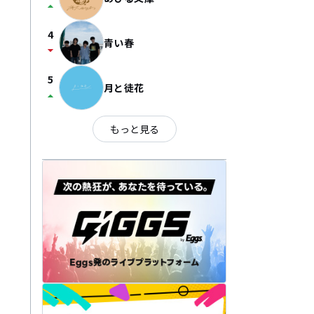
arrow_drop_up
4
青い春
arrow_drop_down
5
月と徒花
arrow_drop_up
もっと見る