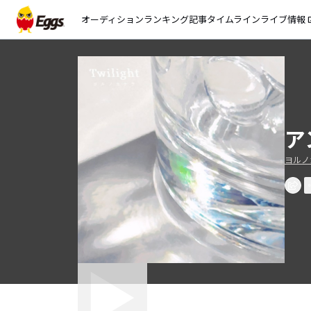
オーディション
ランキング
記事
タイムライン
ライブ情報
open_
ア
ヨルノ