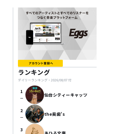
ランキング
デイリーランキング・
2026/08/07
付
1
仙台シティーキャッツ
check_indeterminate_small
2
the奥歯's
check_indeterminate_small
3
あひる文庫