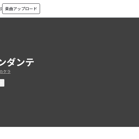
楽曲アップロード
in_new
ンダンテ
カケラ