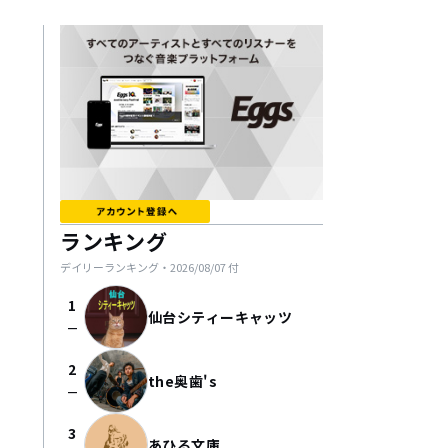
ランキング
デイリーランキング・
2026/08/07
付
1
仙台シティーキャッツ
check_indeterminate_small
2
the奥歯's
check_indeterminate_small
3
あひる文庫