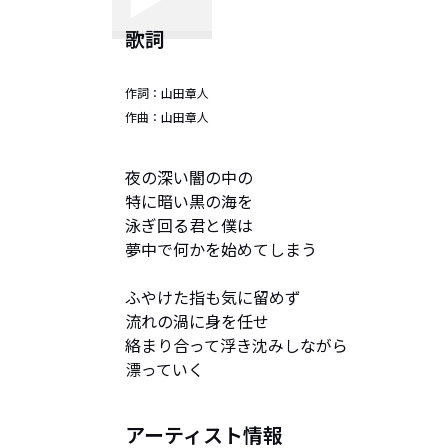
歌詞
作詞：
山田章人
作曲：
山田章人
夜の深い闇の中の

特に暗い黒の海を

泳ぎ回る君と僕は

夢中で何かを始めてしまう

ふやけた指も気に留めず

流れの渦に身を任せ

絡まり合って浮き沈みしながら

漂っていく
アーティスト情報