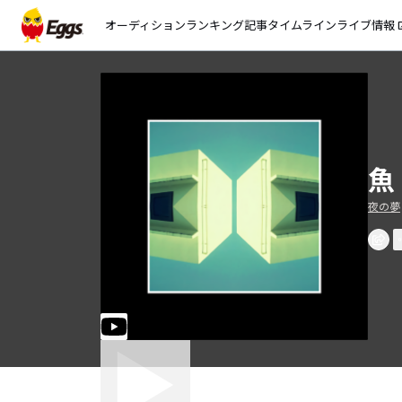
オーディション
ランキング
記事
タイムライン
ライブ情報
open_
魚
夜の夢