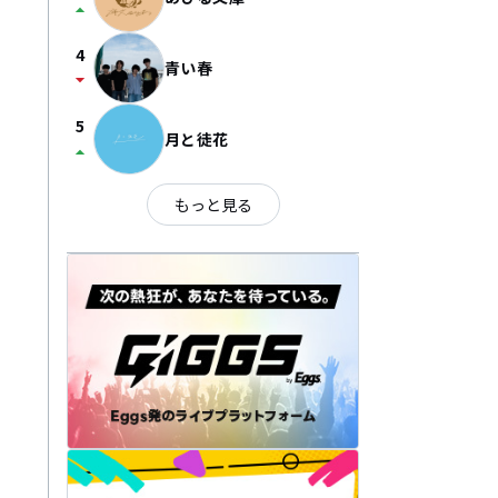
arrow_drop_up
4
青い春
arrow_drop_down
5
月と徒花
arrow_drop_up
もっと見る