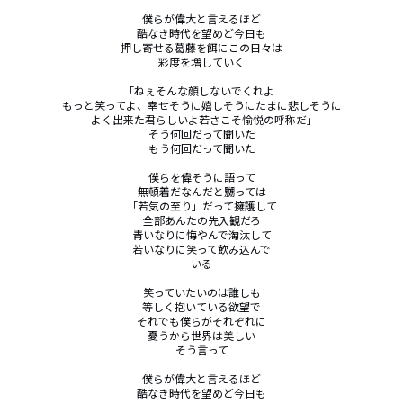
僕らが偉大と言えるほど

酷なき時代を望めど今日も

押し寄せる葛藤を餌にこの日々は

彩度を増していく

｢ねぇそんな顔しないでくれよ

もっと笑ってよ、幸せそうに嬉しそうにたまに悲しそうに

よく出来た君らしいよ若さこそ愉悦の呼称だ｣

そう何回だって聞いた

もう何回だって聞いた

僕らを偉そうに語って

無頓着だなんだと嬲っては

「若気の至り」だって擁護して

全部あんたの先入観だろ

青いなりに悔やんで淘汰して

若いなりに笑って飲み込んで

いる

笑っていたいのは誰しも

等しく抱いている欲望で

それでも僕らがそれぞれに

憂うから世界は美しい

そう言って

僕らが偉大と言えるほど

酷なき時代を望めど今日も
