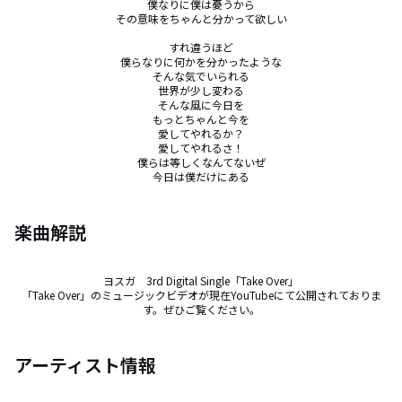
僕なりに僕は憂うから

その意味をちゃんと分かって欲しい

すれ違うほど

僕らなりに何かを分かったような

そんな気でいられる

世界が少し変わる

そんな風に今日を

もっとちゃんと今を

愛してやれるか？

愛してやれるさ！

僕らは等しくなんてないぜ

今日は僕だけにある
楽曲解説
ヨスガ　3rd Digital Single「Take Over」

「Take Over」のミュージックビデオが現在YouTubeにて公開されておりま
す。ぜひご覧ください。
アーティスト情報