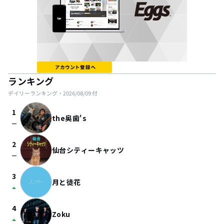
ランキング
デイリーランキング・
2026/08/09
付
1
the奥歯's
check_indeterminate_small
2
仙台シティーキャッツ
check_indeterminate_small
3
月と徒花
arrow_drop_up
4
Zoku
arrow_drop_up