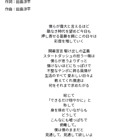
作詞：
田島涼平
作曲：
田島涼平
僕らが偉大と言えるほど

酷なき時代を望めど今日も

押し寄せる葛藤を餌にこの日々は

彩度を増していく

開幕宣言 駆け出しの正義

スタートダッシュの担う一端は

僕らが思うよりずっと

情けないほどにちっぽけで

不整なテンポに跨る風情が

生活のすべて 愛おしい日々よ

教えてくれ僕達は

何をそれまで求めたがる

総じて

「できるだけ穏やかに」と

称して

身を竦めていながらも

どうして

こんなにも嘘っぱちで

俯瞰して。

僕は僕のままだと

見通して、見通して欲しいよ
