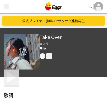
search
menu
公式プレイヤー(無料)でサクサク連続再生
Take Over
ヨスガ
49
歌詞