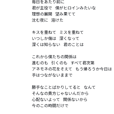
毎日をあたり前に

君が主役で   僕がヒロインみたいな

理想の展開   望み果てて

沈む夜に   溶けた

キスを重ねて   ミスを重ねて

いつしか傷は   深くなって

深くは知らない   君のことは

これから僕たちの関係は

進むのも   引くのも   すべて君次第

アネモネの花をそえて   もう帰ろうか今日は

手はつながないままで

勝手なことばかりしてると   なんて

そんなの貴方じゃないんだから

心配ないよって   関係ないから

今のこの時間だけで
