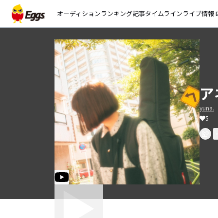
オーディション
ランキング
記事
タイムライン
ライブ情報
open_
ア
yuna.
5