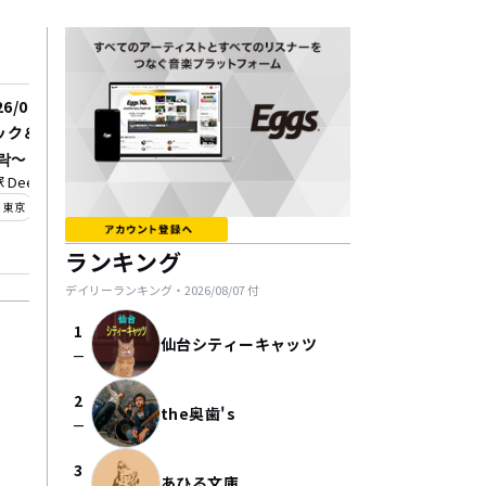
26/09/09
ック＆ニック番外編～한
 락～
 Deepa
_on
東京
ランキング
デイリーランキング・
2026/08/07
付
1
仙台シティーキャッツ
check_indeterminate_small
2
the奥歯's
check_indeterminate_small
3
あひる文庫