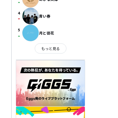
arrow_drop_up
4
青い春
arrow_drop_down
5
月と徒花
arrow_drop_up
もっと見る