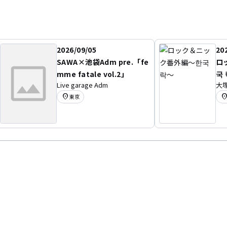
2026/09/05
20
SAWA×池袋Adm pre.「fe
ロ
mme fatale vol.2」
국
Live garage Adm
大塚
location_on
location
東京