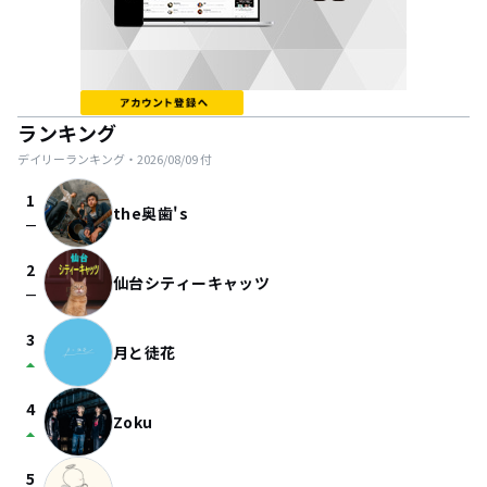
ランキング
デイリーランキング・
2026/08/09
付
1
the奥歯's
check_indeterminate_small
2
仙台シティーキャッツ
check_indeterminate_small
3
月と徒花
arrow_drop_up
4
Zoku
arrow_drop_up
5