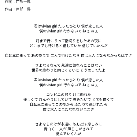
作詞：
戸部一馬
作曲：
戸部一馬
君はvivian girl たったひとり 僕が恋した人

僕のvivian girl 行かないで ねぇ ねぇ

月まで行こうって指切りをしたあの夜に

どこまでも行けると信じていた 信じていたんだ

自転車に乗って あの夜まで 二人で行けたなら 僕は大人にならなかったはずさ

さよならなんて 永遠に訪れることはない

世界の終わりと同じくらいに そう思ってたよ

君はvivian girl たったひとり 僕が恋した人

僕のvivian girl 行かないで ねぇ ねぇ

コンビニの帰り 月に触れた

優しくて ひんやりとしていて 君みたいで とても儚くて

自転車に乗ってこの夜から ふたりで逃げれたら

僕は大人にまだなれないままさ

さよならだけが永遠に 映し出す悲しみに

青白く 一人が 照らしだされて

淀んでいくんだ
