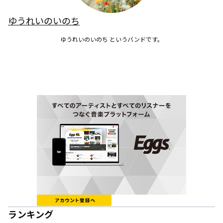
ゆうれいのいのち
ゆうれいのいのち というバンドです。
ランキング