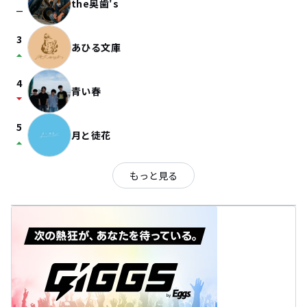
the奥歯's
check_indeterminate_small
3
あひる文庫
arrow_drop_up
4
青い春
arrow_drop_down
5
月と徒花
arrow_drop_up
もっと見る