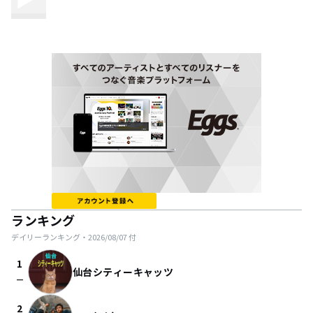
ランキング
デイリーランキング・
2026/08/07
付
1
仙台シティーキャッツ
check_indeterminate_small
2