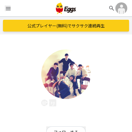
search
menu
公式プレイヤー(無料)でサクサク連続再生
ゴリレオチバレイ
EggsID：
yudai2001
13
フォロワー