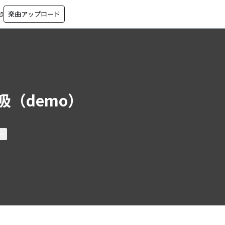
楽曲アップロード
in_new
吸（demo）