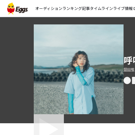
オーディション
ランキング
記事
タイムライン
ライブ情報
open_
呼
督田唯