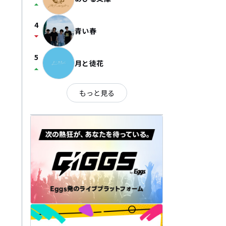
arrow_drop_up
4
青い春
arrow_drop_down
5
月と徒花
arrow_drop_up
もっと見る