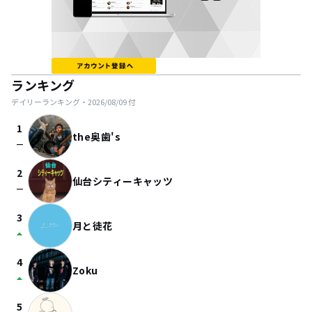
ランキング
デイリーランキング・
2026/08/09
付
1
the奥歯's
check_indeterminate_small
2
仙台シティーキャッツ
check_indeterminate_small
3
月と徒花
arrow_drop_up
4
Zoku
arrow_drop_up
5