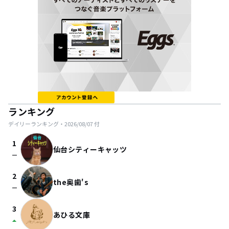
ランキング
デイリーランキング・
2026/08/07
付
1
仙台シティーキャッツ
check_indeterminate_small
2
the奥歯's
check_indeterminate_small
3
あひる文庫
arrow_drop_up