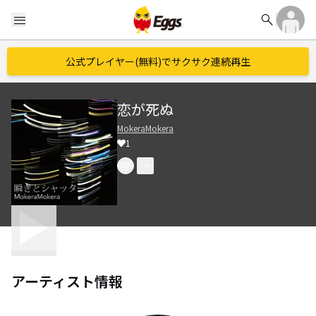
search
menu
公式プレイヤー(無料)でサクサク連続再生
恋が死ぬ
MokeraMokera
1
アーティスト情報