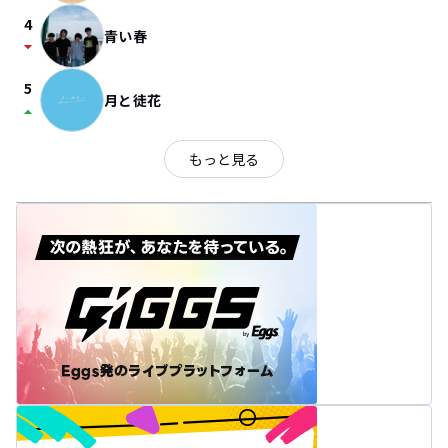
4
青い春
arrow_drop_down
5
月と徒花
arrow_drop_up
もっと見る