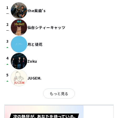
1
the奥歯's
check_indeterminate_small
2
仙台シティーキャッツ
check_indeterminate_small
3
月と徒花
arrow_drop_up
4
Zoku
arrow_drop_up
5
JUGEM.
arrow_drop_up
もっと見る