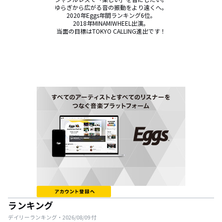
ゆらぎから広がる音の振動をより遠くへ。

2020年Eggs年間ランキング6位。

2018年MINAMIWHEEL出演。

当面の目標はTOKYO CALLING進出です！
ランキング
デイリーランキング・
2026/08/09
付