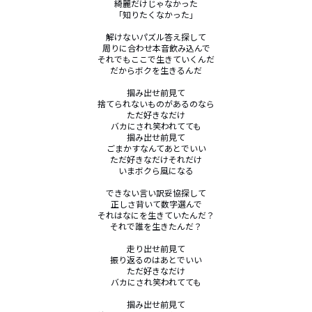
綺麗だけじゃなかった

「知りたくなかった」

解けないパズル答え探して

周りに合わせ本音飲み込んで

それでもここで生きていくんだ

だからボクを生きるんだ

掴み出せ前見て

捨てられないものがあるのなら

ただ好きなだけ

バカにされ笑われてても

掴み出せ前見て

ごまかすなんてあとでいい

ただ好きなだけそれだけ

いまボクら風になる

できない言い訳妥協探して

正しさ背いて数字選んで

それはなにを生きていたんだ？

それで誰を生きたんだ？

走り出せ前見て

振り返るのはあとでいい

ただ好きなだけ

バカにされ笑われてても

掴み出せ前見て
