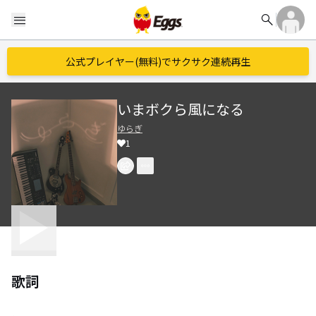
search
menu
公式プレイヤー(無料)でサクサク連続再生
いまボクら風になる
ゆらぎ
1
歌詞