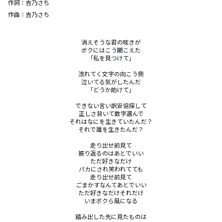
作詞：
吉乃さち
作曲：
吉乃さち
消えそうな君の呟きが

ボクにはこう聞こえた

「私を見つけて」

流れてく文字の向こう側

泣いてる気がしたんだ

「どうか助けて」

できない言い訳妥協探して

正しさ背いて数字選んで

それはなにを生きていたんだ？

それで誰を生きたんだ？

走り出せ前見て

振り返るのはあとでいい

ただ好きなだけ

バカにされ笑われてても

走り出せ前見て

ごまかすなんてあとでいい

ただ好きなだけそれだけ

いまボクら風になる

踏み出した先に見たものは
