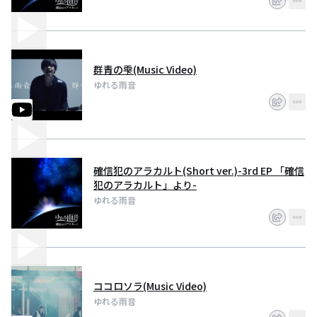
日時：2018年3月8日(木)
場所：赤坂TENJIKU
共演：Anima, LIFE CORE FACTORY, in da my house, and more...
詳細はtwitter, HPにて！
ご予約の方は
群青の雫(Music Video)
twitter DM,リプライ, HP CONTACT, E-
ゆれる雨音
Mail(yureruamaoto.official@gmail.com)
より受け付けております。
【live予定】
2018年
2月21日＠渋谷O-Crest
2月23日@渋谷Guilty
確信犯のアラカルト(Short ver.)-3rd EP 「確信
3月06日＠下北沢Mosaic
犯のアラカルト」より-
3月08日@赤坂TENJIKU
ゆれる雨音
ココロソラ(Music Video)
ゆれる雨音