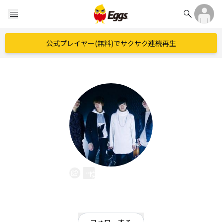
search
menu
公式プレイヤー(無料)でサクサク連続再生
ゆれる雨音
EggsID：
yureruamaoto
111
フォロワー