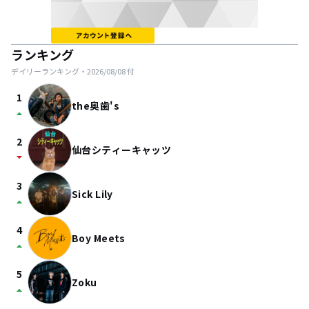
ランキング
デイリーランキング・
2026/08/08
付
1
the奥歯's
arrow_drop_up
2
仙台シティーキャッツ
arrow_drop_down
3
Sick Lily
arrow_drop_up
4
Boy Meets
arrow_drop_up
5
Zoku
arrow_drop_up