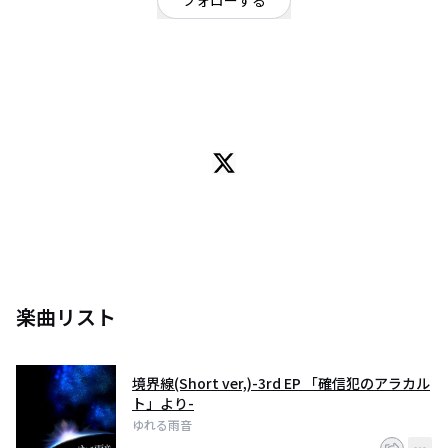
フォローする
東京都
ギターロック
/
オルタナティブ
OFFICIAL WEBSITE
【ゆれる雨音】
2017年1月始動。通称ゆれあま。
東京で暗躍する全員現役医大生オルタナティブ・ギターロックバンド。
目指すのは「キャッチーに潜む、切ない青。」
キャッチーな歌物系メロディーとは打って変わった独特なボーカルの声色、
印象的でメロディアスなギターリフが融合した、ロックシーンの新旧交えた
楽曲であなたを魅了する。
Vo.＆Gt. 俊宏
Gt. SHUN
Ba. SHOW
楽曲リスト
Dr. タロー
Twitter : https://twitter.com/yureru_amaoto
HP : http://yureruamaoto.wixsite.com/yureama-official
境界線(Short ver,)-3rd EP 「確信犯のアラカル
ーーーーーーーーーーーーーーーーーーーーーーーーーー
ト」より-
ゆれる雨音
▶配信限定3rd EP 「確信犯のアラカルト」release party開催決定！◀