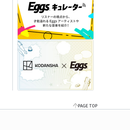
PAGE TOP