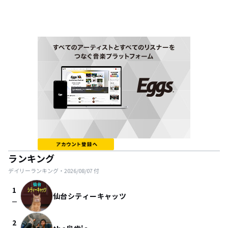
ランキング
デイリーランキング・
2026/08/07
付
1
仙台シティーキャッツ
check_indeterminate_small
2