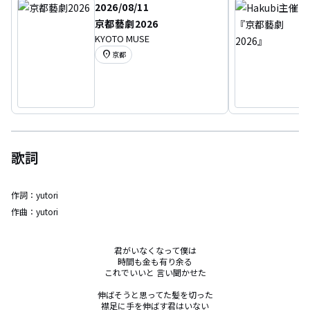
2026/08/11
京都藝劇2026
KYOTO MUSE
location_on
京都
歌詞
作詞：
yutori
作曲：
yutori
君がいなくなって僕は

時間も金も有り余る

これでいいと 言い聞かせた

伸ばそうと思ってた髪を切った

襟足に手を伸ばす君はいない
