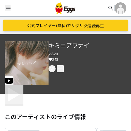
search
menu
公式プレイヤー(無料)でサクサク連続再生
キミニアワナイ
yutori
248
このアーティストのライブ情報