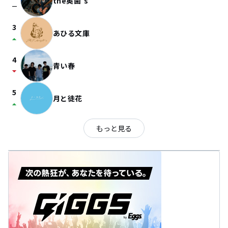
the奥歯's
check_indeterminate_small
3
あひる文庫
arrow_drop_up
4
青い春
arrow_drop_down
5
月と徒花
arrow_drop_up
もっと見る