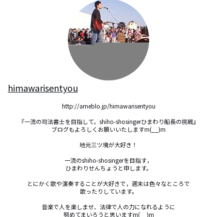
himawarisentyou
http://ameblo.jp/himawarisentyou

『一流の司法書士を目指して，shiho-shosingerひまわり船長の挑戦』

ブログもよろしくお願いいたしますm(__)m

地元三ツ境が大好き！

一流のshiho-shosingerを目指す，

ひまわりせんちょうと申します。

とにかく歌や演奏することが大好きで，週末は色々なところで

歌ったりしています。

音楽で人を楽しませ、法律で人の力になれるように

努めてまいろうと思いますm(__)m
