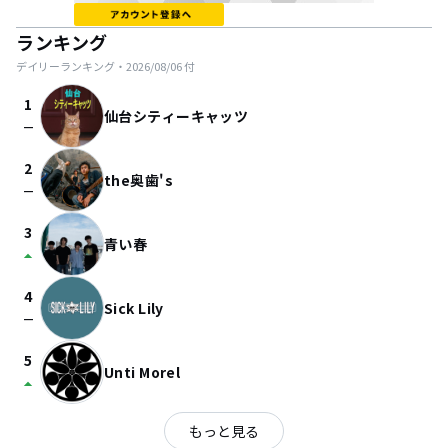
ランキング
デイリーランキング・
2026/08/06
付
1
仙台シティーキャッツ
check_indeterminate_small
2
the奥歯's
check_indeterminate_small
3
青い春
arrow_drop_up
4
Sick Lily
check_indeterminate_small
5
Unti Morel
arrow_drop_up
もっと見る