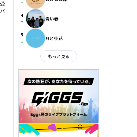
arrow_drop_up
賞受
ーバ
4
青い春
arrow_drop_down
5
月と徒花
arrow_drop_up
もっと見る