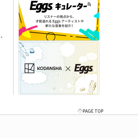
、

PAGE TOP