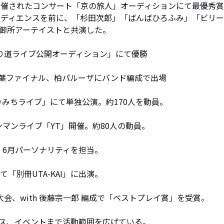
堂にて開催されたコンサート「京の旅人」オーディションにて最優秀
オーディエンスを前に、「杉田次郎」「ばんばひろふみ」「ビリ
御所アーテイストと共演した。

と寄り道ライブ公開オーディション」にて優勝

4」千葉ファイナル、柏パルーザにバンド編成で出場

よりみちライブ」にて単独公演。約170人を動員。

 にて初ワンマンライブ「YT」開催。約80人の動員。

DIO」6月パーソナリティを担当。

て「別冊UTA-KAI」に出演。

千葉大会、with 後藤宗一郎 編成で「ベストプレイ賞」を受賞。

、イベントまで活動範囲を広げている。 
