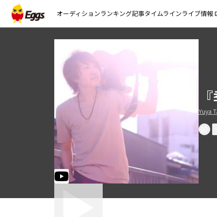
オーディション
ランキング
記事
タイムライン
ライブ情報
open_
『
Yuya T