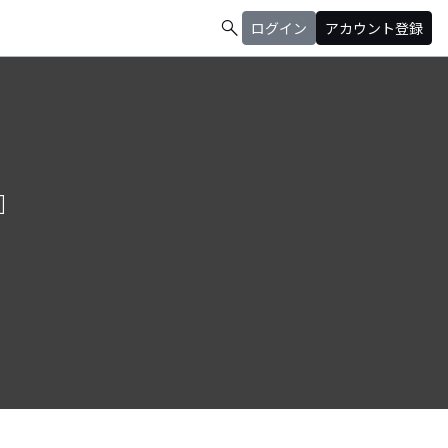
search
ログイン
アカウント登録
』