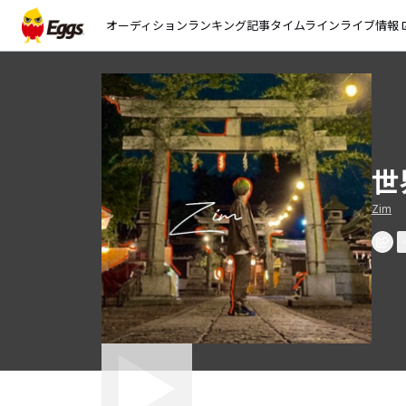
オーディション
ランキング
記事
タイムライン
ライブ情報
open_
世
Zim