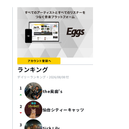
ランキング
デイリーランキング・
2026/08/08
付
1
the奥歯's
arrow_drop_up
2
仙台シティーキャッツ
arrow_drop_down
3
Sick Lily