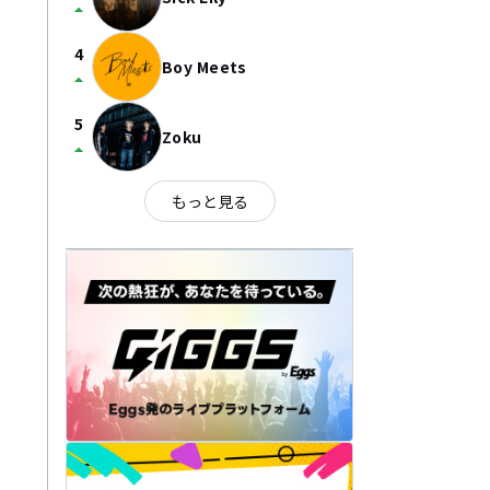
arrow_drop_up
4
Boy Meets
arrow_drop_up
5
Zoku
arrow_drop_up
もっと見る