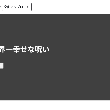
楽曲アップロード
in_new
界一幸せな呪い