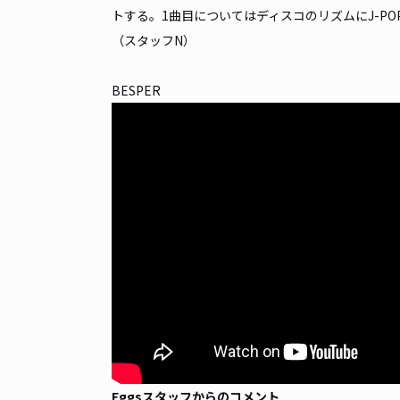
トする。1曲目についてはディスコのリズムにJ-P
（スタッフN）
BESPER
Eggsスタッフからのコメント