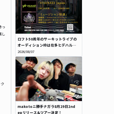
持っ
薦し
ロフト50周年のサーキットライブの
オーディション枠は在多ヒデハルさ
んに決定！同時にタイムテーブルも
2026/08/07
解禁に
ック
makotoニ勝手ナガラ8月29日2nd
epリリース&ツアー決定！