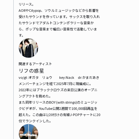
リリース。

AORやCitypop、ソウルミュージックなどから影響を
受けたサウンドを作っています。サックスを取り入れ
たサウンドでアダルトコンテンポラリーな音楽か
ら、ポップな音楽まで幅広い音楽性で活動していま
す。
関連するアーティスト
リフの惑星
vo/gt :オガタ　リョウ　　key:Nack      dr:かまだあき

メンバーチェンジを経て2025年7月に現編成に。

2022年にはブラッククロウズの来日公演のオープニ
ングアクトを務めた。

また同年リリースのBOY (with strings)のミュージッ
クビデオが、YouTube公開2週間で100,000回再生を
超えた。この曲は1/20付けの有線J-POPチャートに20
位でランクインした。