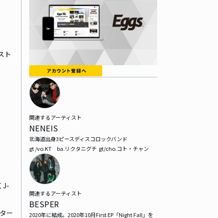
スト
関連するアーティスト
NENEIS
北海道出身3ピースディスコロックバンド

gt /vo.KT　ba.リクタニグチ  gt/cho.コト・チャン
J-
関連するアーティスト
BESPER
ター
2020年に結成。2020年10月First EP「Night Fall」を