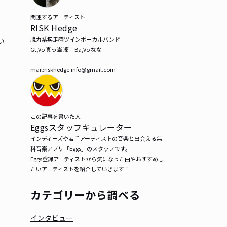
関連するアーティスト
RISK Hedge
脱力系疾走感ツインボーカルバンド

い
Gt,Vo 真っ当 凜　Ba,Vo なな

mail:riskhedge.info@gmail.com
この記事を書いた人
Eggsスタッフキュレーター
インディーズや若手アーティストの音楽と出会える無
料音楽アプリ「Eggs」のスタッフです。

Eggs登録アーティストから気になった曲やおすすめし
たいアーティストを紹介していきます！
カテゴリーから調べる
インタビュー