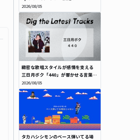
2026/08/05
〜
緻密な歌唱スタイルが感情を支える――
三日月ボク「440」が響かせる言葉の
重み
2026/08/05
タカハシシモンのベース弾いてる場