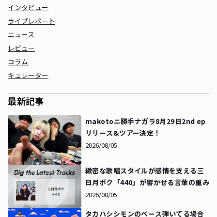
インタビュー
ライブレポート
ニュース
レビュー
コラム
キュレーター
最新記事
makotoニ勝手ナガラ8月29日2nd ep
リリース&ツアー決定！
2026/08/05
緻密な歌唱スタイルが感情を支える――三
日月ボク「440」が響かせる言葉の重み
2026/08/05
タカハシシモンのベース弾いてる場合