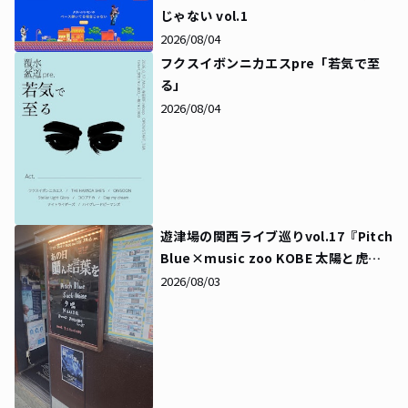
じゃない vol.1
2026/08/04
フクスイボンニカエスpre「若気で至
る」
2026/08/04
遊津場の関西ライブ巡りvol.17『Pitch
Blue×music zoo KOBE 太陽と虎
pre「あの日選んだ言葉を」』
2026/08/03