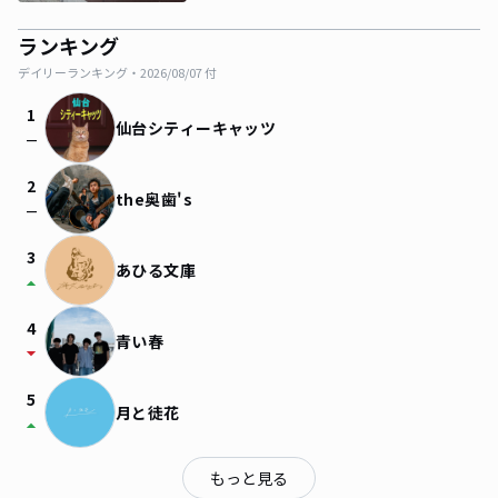
ランキング
デイリーランキング・
2026/08/07
付
1
仙台シティーキャッツ
check_indeterminate_small
2
the奥歯's
check_indeterminate_small
3
あひる文庫
arrow_drop_up
4
青い春
arrow_drop_down
5
月と徒花
arrow_drop_up
もっと見る