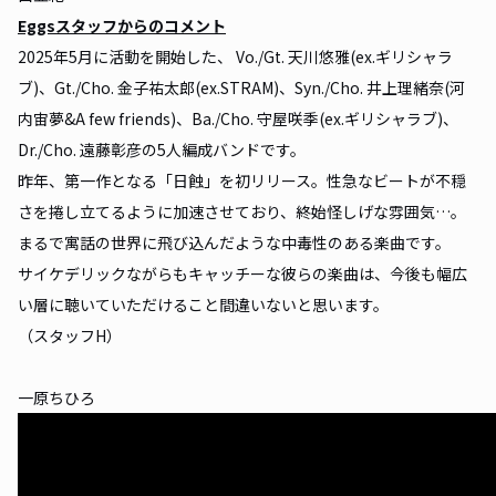
Eggsスタッフからのコメント
2025年5月に活動を開始した、 Vo./Gt. 天川悠雅(ex.ギリシャラ
ブ)、Gt./Cho. 金子祐太郎(ex.STRAM)、Syn./Cho. 井上理緒奈(河
内宙夢&A few friends)、Ba./Cho. 守屋咲季(ex.ギリシャラブ)、
Dr./Cho. 遠藤彰彦の5人編成バンドです。
昨年、第一作となる「日蝕」を初リリース。性急なビートが不穏
さを捲し立てるように加速させており、終始怪しげな雰囲気…。
まるで寓話の世界に飛び込んだような中毒性のある楽曲です。
サイケデリックながらもキャッチーな彼らの楽曲は、今後も幅広
い層に聴いていただけること間違いないと思います。
（スタッフH）
一原ちひろ