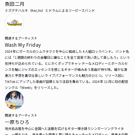
魚田二月
ミズグチハルキ（Key,Vo）とドラムによるツーピースバンド
関連するアーティスト
Wash My Friday
2024 年にボーカルのシムラタクミを中心に結成した 4 人組ロックバンド。 バンド名
には「1 週間の終わりの金曜日に嫌なことを全て音楽で洗い流して楽しもう」という
気持ちが込められている。とにかくポップでキャッ チーなメロディーとボーカルセ
ンスを軸にジャズのエッセンスを感じるギターが絡みあう楽曲が持ち味。確かな演
奏力と予想を裏切る楽しいラ イブパフォーマンスも魅力のひとつ。リリース前に 
TikTok にアップした楽曲が話題となり注目を集めている。2024 年 11 月に初の配信
シングル「Week!」をリリースした。
関連するアーティスト
一原ちひろ
地元名古屋を中心に全国へと活動を広げるギター弾き語りシンガーソングライタ
ー、一原ちひろ。 透き通った歌声と耳に残るキャッチーなメロディー、等身大の歌